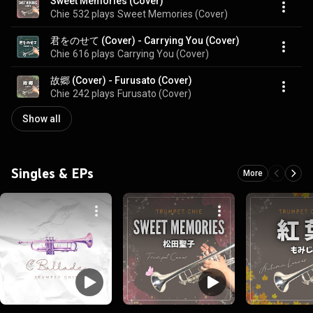
Sweet Memories (Cover)
Chie
532 plays
Sweet Memories (Cover)
君をのせて (Cover) - Carrying You (Cover)
Chie
616 plays
Carrying You (Cover)
故郷 (Cover) - Furusato (Cover)
Chie
242 plays
Furusato (Cover)
Show all
Singles & EPs
More