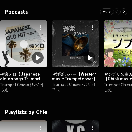
Podcasts
More
🎺懐メロ【Japanese
🎺洋楽カバー【Western
🎺ジブリ名曲カ
oldie songs Trumpet
music Trumpet cover】
【Ghibli music
cover】
cover】
Trumpet Chie🎺ﾄﾗﾝﾍﾟｯﾄ
Trumpet Chie🎺ﾄﾗﾝﾍﾟｯﾄ
Trumpet Chie
ちえ
ちえ
ちえ
Playlists by Chie