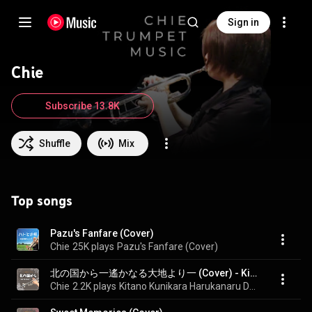
Sign in
Chie
Subscribe 13.8K
Shuffle
Mix
Top songs
Pazu's Fanfare (Cover)
Chie
25K plays
Pazu's Fanfare (Cover)
北の国から一遙かなる大地より一 (Cover) - Kitano Kunikara Harukanaru Daichiyori (Cover)
Chie
2.2K plays
Kitano Kunikara Harukanaru Daichiyori (Cover)