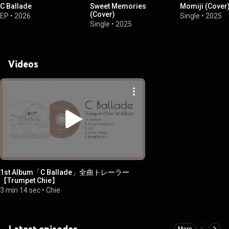
C Ballade
Sweet Memories
Momiji (Cover
(Cover)
EP
•
2026
Single
•
2025
Single
•
2025
Videos
1st Album「C Ballade」全曲トレーラー
【Trumpet Chie】
3 min 14 sec
•
Chie
Latest episodes
More