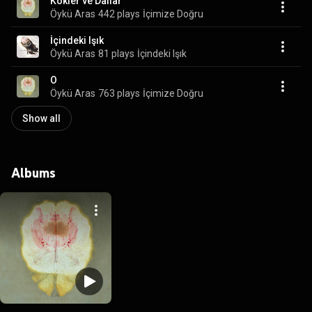
Kökler ve Dallar
Öykü Aras
442 plays
İçimize Doğru
İçindeki Işık
Öykü Aras
81 plays
İçindeki Işık
O
Öykü Aras
763 plays
İçimize Doğru
Show all
Albums