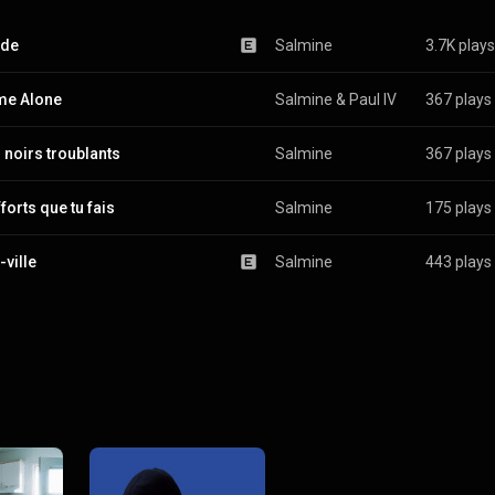
ude
Salmine
3.7K plays
e Alone
Salmine & Paul IV
367 plays
 noirs troublants
Salmine
367 plays
forts que tu fais
Salmine
175 plays
-ville
Salmine
443 plays