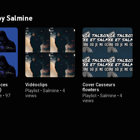
 by Salmine
oces
Vidéoclips
Cover Casseurs
)
flowters
Playlist
•
Salmine
•
4
e
•
97
views
Playlist
•
Salmine
•
4
views