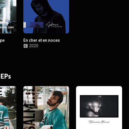
ipe
En cher et en noces
2020
 EPs