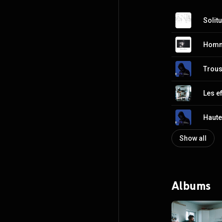
Solit
Homm
Trous
Les ef
Haute
Show all
Albums