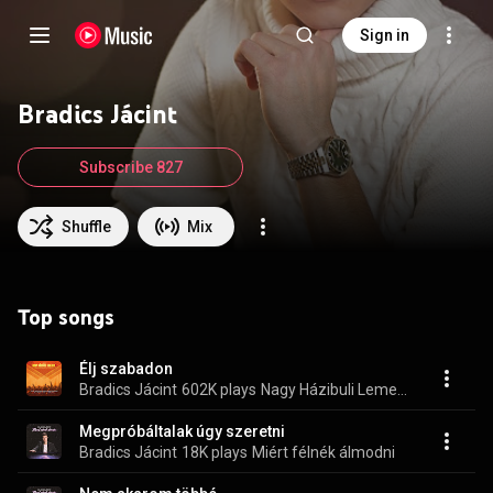
Sign in
Bradics Jácint
Subscribe 827
Shuffle
Mix
Top songs
Élj szabadon
Bradics Jácint
602K plays
Nagy Házibuli Lemez IX. (slágerek a népszerű tv műsorból)
Megpróbáltalak úgy szeretni
Bradics Jácint
18K plays
Miért félnék álmodni