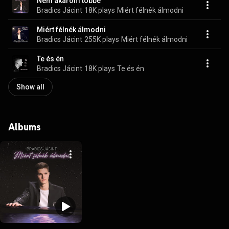
Nem akarom többé
Bradics Jácint
18K plays
Miért félnék álmodni
Miért félnék álmodni
Bradics Jácint
255K plays
Miért félnék álmodni
Te és én
Bradics Jácint
18K plays
Te és én
Show all
Albums