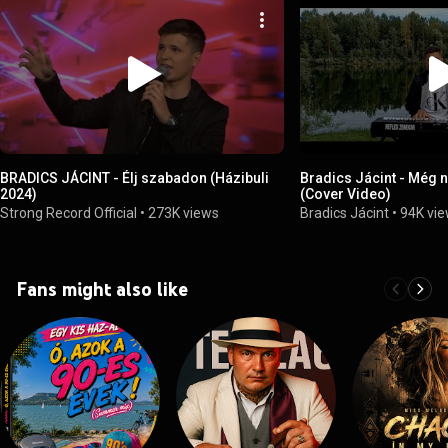
BRADICS JÁCINT - Élj szabadon (Házibuli
Bradics Jácint - Még 
2024)
(Cover Video)
Strong Record Official
•
273K views
Bradics Jácint
•
94K vi
Fans might also like