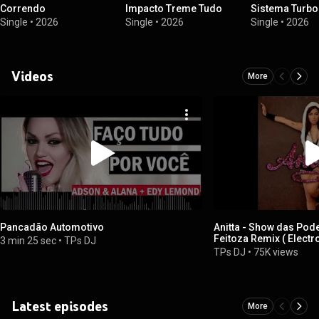
Correndo
Impacto Treme Tudo
Sistema Turbo
Single
•
2026
Single
•
2026
Single
•
2026
Videos
More
Pancadão Automotivo
Anitta - Show das Poderosas
Feitoza Remix ( Electro Beat) ) Pancadão
3 min 25 sec
•
TPs DJ
Automotivo
TPs DJ
•
75K views
Latest episodes
More