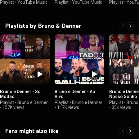
Playlist
•
YouTube Music
Playlist
•
YouTube Music
Playlist
•
YouTu
Playlists by Bruno & Denner
Bruno e Denner - Só
Bruno e Denner - Ao
Bruno e Denne
Modão
Vivo
Nosso Sonho
Playlist
•
Bruno e Denner
Playlist
•
Bruno e Denner
Playlist
•
Bruno
•
157K views
•
117K views
•
35K views
Fans might also like