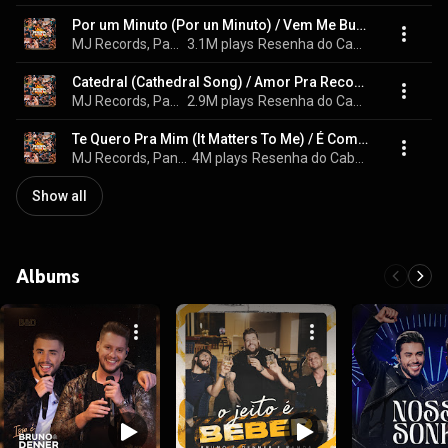
Por um Minuto (Por un Minuto) / Vem Me Buscar (Ao Vivo)
MJ Records, Panda, Ícaro e Gilmar, Humberto & Ronaldo, João Neto & Frederico, Cleber & Cauan, Bruno & Denner, George Henrique & Rodrigo, Kleo Dibah & Rafael, Mariana Fagundes, and Zé Ricardo & Thiago
3.1M plays
Resenha do Cabral Vol. 2 (Ao Vivo)
Catedral (Cathedral Song) / Amor Pra Recomeçar (Ao Vivo)
MJ Records, Panda, Ícaro e Gilmar, Humberto & Ronaldo, João Neto & Frederico, Cleber & Cauan, Bruno & Denner, George Henrique & Rodrigo, Kleo Dibah & Rafael, Mariana Fagundes, and Zé Ricardo & Thiago
2.9M plays
Resenha do Cabral Vol. 2 (Ao Vivo)
Te Quero Pra Mim (It Matters To Me) / É Com Ela Que Eu Estou (Ao Vivo)
MJ Records, Panda, Ícaro e Gilmar, Humberto & Ronaldo, João Neto & Frederico, Cleber & Cauan, Bruno & Denner, George Henrique & Rodrigo, Kleo Dibah & Rafael, Mariana Fagundes, and Zé Ricardo & Thiago
4M plays
Resenha do Cabral Vol. 2 (Ao Vivo)
Show all
Albums