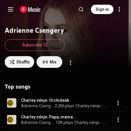
Sign in
Adrienne Csengery
Subscribe 72
Shuffle
Mix
Top songs
Charley nénje: Orchideák
Adrienne Csengery, Antal Práger, Béla Ernyei, Paudits Béla, Galambos Erzsi, Lehoczky Zsuzsa, Tolnai Klári, Zethe Ferenc, and Radnay György
2.2M plays
Charley nénje - Szomszéd-lesők
Charley nénje: Papa, mama...
Adrienne Csengery & Galambos Erzsi
10K plays
Charley nénje - Szomszéd-lesők