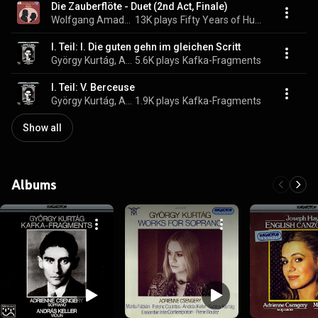
Die Zauberflöte - Duet (2nd Act, Finale)
Wolfgang Amadeus Mozart, György Melis, & Adrienne Csengery
13K plays
Fifty Years of Hungaroton - Singers
I. Teil: I. Die guten gehn im gleichen Scritt
György Kurtág, Adrienne Csengery, & András Keller
5.6K plays
Kafka-Fragments
I. Teil: V. Berceuse
György Kurtág, Adrienne Csengery, & András Keller
1.9K plays
Kafka-Fragments
Show all
Albums