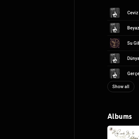
Ceviz
Beyaz
Su Gi
Dünya
Gerçe
Show all
Albums