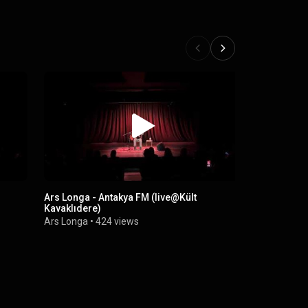
Ars Longa - Antakya FM (live@Kült
Kavaklıdere)
Ars Longa
•
424 views