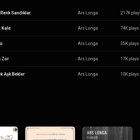
 Renk Sandıklar
Ars Longa
217K play
 Kale
Ars Longa
74K plays
bi
Ars Longa
35K plays
 Zor
Ars Longa
17K plays
k Aşk Bekler
Ars Longa
10K plays