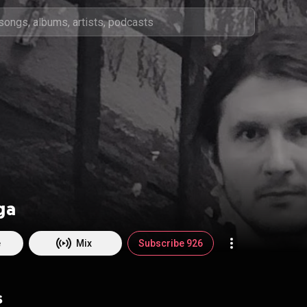
ga
e
Mix
Subscribe 926
s