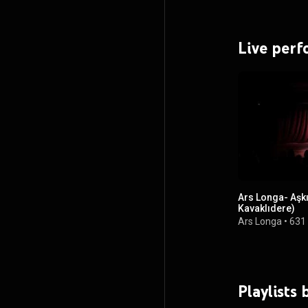
Live per
Ars Longa- Aşk
Kavaklıdere)
Ars Longa
•
631
Playlists