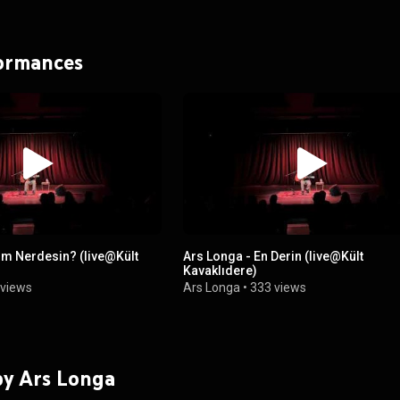
formances
ım Nerdesin? (live@Kült
Ars Longa - En Derin (live@Kült
Kavaklıdere)
 views
Ars Longa
•
333 views
 by Ars Longa