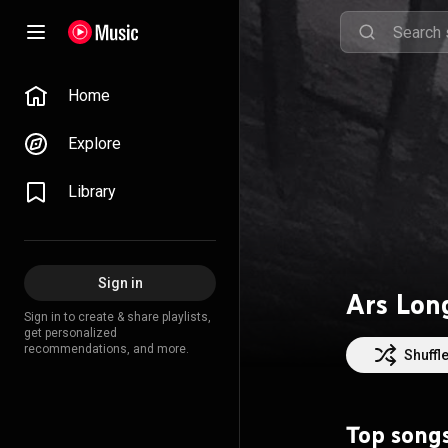
Home
Explore
Library
Sign in
Ars Lon
Sign in to create & share playlists,
get personalized
recommendations, and more.
Shuffl
Top song