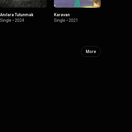
Anılara Tutunmak
Karavan
Heyùla
Single
•
2024
Single
•
2021
Single
•
2021
More