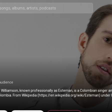
n
audience
Williamson, known professionally as Esteman, is a Colombian singer a
from Bogotá, Colombia. From Wikipedia (
https://en.wikipedia.org/wiki/Esteman
) under 
ution CC-BY-SA 3.0 (
http://creativecommons.org/licenses/b...
)