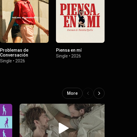
Problemas de
Piensa en mí
Salvaje
Conversación
Single
•
2026
Single
•
2025
Single
•
2026
More