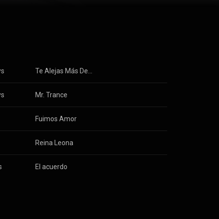
ys
Te Alejas Más De Mí
ys
Mr. Trance
s
Fuimos Amor
s
Reina Leona
s
El acuerdo