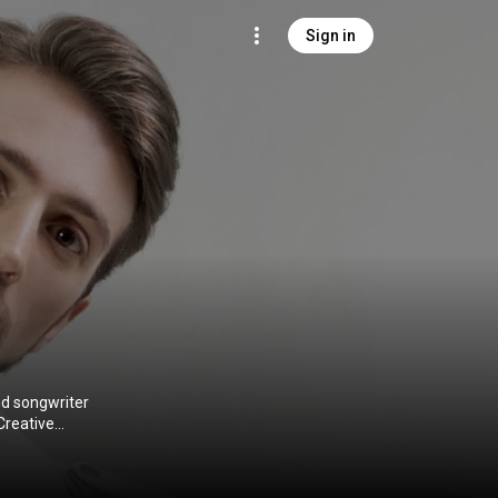
Sign in
nd songwriter
Creative