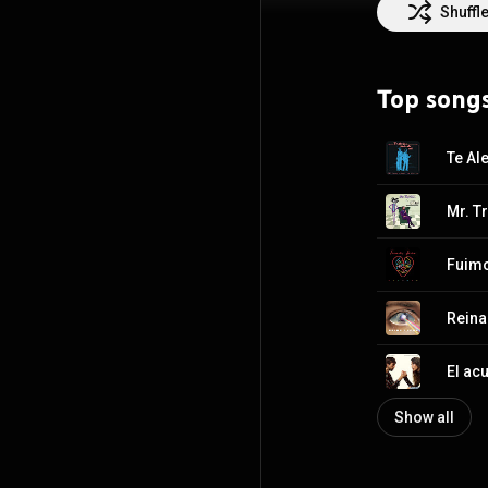
Shuffl
Top song
Te Al
Mr. T
Fuim
Reina
El ac
Show all