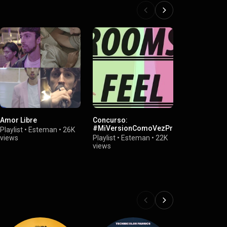
Amor Libre
Concurso:
Mi nuevo vid
#MiVersionComoVezPrimera
Carla Morri
Playlist
•
Esteman
•
26K
views
Playlist
•
Esteman
•
22K
Playlist
•
Est
views
views