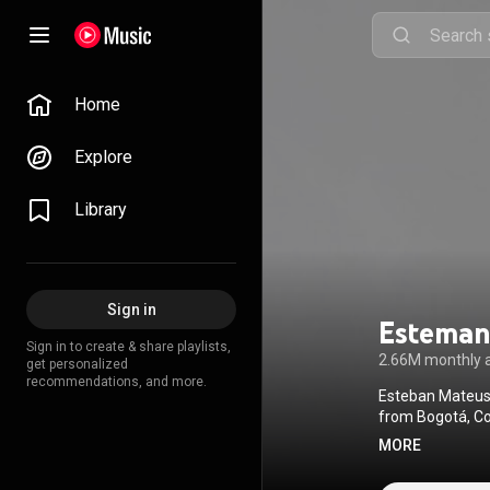
Home
Explore
Library
Sign in
Estema
Sign in to create & share playlists,
2.66M monthly 
get personalized
recommendations, and more.
Esteban Mateus 
Commons Attrib
MORE