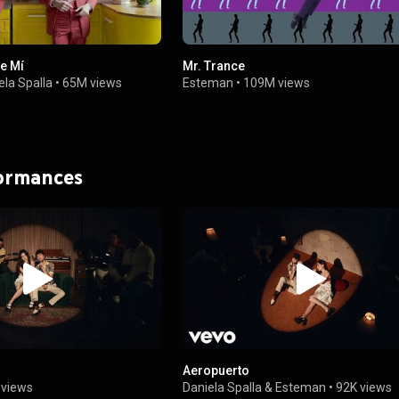
e Mí
Mr. Trance
ela Spalla
•
65M views
Esteman
•
109M views
formances
Aeropuerto
 views
Daniela Spalla
&
Esteman
•
92K views