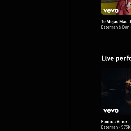
Te Alejas Más D
Esteman
&
Dani
Live per
Fuimos Amor
Esteman
•
575K