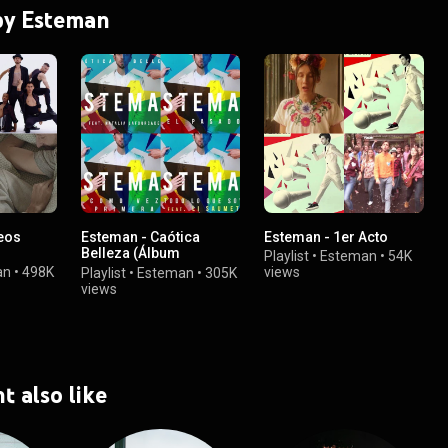
 by Esteman
eos
Esteman - Caótica
Esteman - 1er Acto
Belleza (Álbum
Playlist
•
Esteman
•
54K
completo)
an
•
498K
views
Playlist
•
Esteman
•
305K
views
t also like