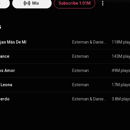
e
Mix
Subscribe 1.01M
s
ejas Más De Mí
Esteman
 & 
Daniela Spalla
118M pla
rance
Esteman
143M pla
os Amor
Esteman
49M play
 Leona
Esteman
17M play
uerdo
Esteman
 & 
Daniela Spalla
3.8M play