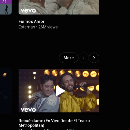
Fuimos Amor
Reina Leon
Esteman
•
26M views
Esteman
•
1
More
Recuérdame (En Vivo Desde El Teatro
Juan y Paul
Metropólitan)
Metropólita