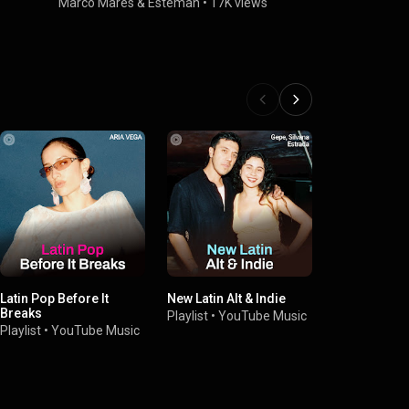
Marco Mares
&
Esteman
•
17K views
Esteman
•
1
Latin Pop Before It
New Latin Alt & Indie
Mañanas Du
Breaks
Playlist
•
YouTube Music
Playlist
•
You
Playlist
•
YouTube Music