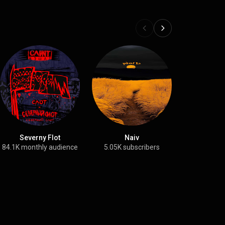
Severny Flot
Naiv
Plan Lo
84.1K monthly audience
5.05K subscribers
59K sub