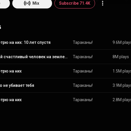
tivecommons.org/licenses/b...
)
e
Mix
Subscribe 71.4K
s
трю на них: 10 лет спустя
Тараканы!
9.6M play
Самый счастливый человек на земле (feat. Anacondaz)
Тараканы!
8M plays
трю на них
Тараканы!
1.5M play
то не убивает тебя
Тараканы!
3.9M play
трю на них
Тараканы!
2.8M play