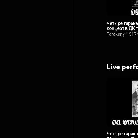
Четыре тарака
концерт в ДК 
Tarakany!
•
517 
Live per
Четыре тарака