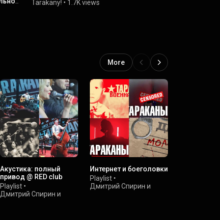
ильной
Tarakany!
•
1.7K views
Tarakany!
•
More
Акустика: полный
Интернет и боеголовки
Larger Than…
привод @ RED club
Anniversary
Playlist
•
Playlist
•
Дмитрий Спирин и
Playlist
•
Дмитрий Спирин и
Тараканы!
Дмитрий Сп
Тараканы!
•
30K views
Тараканы!
•
31K views
•
25K views