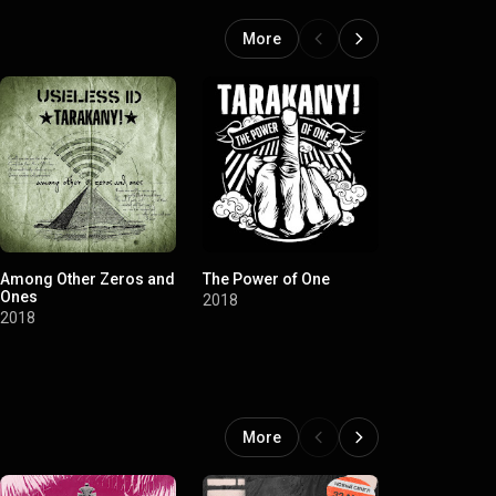
More
Among Other Zeros and
The Power of One
Много шума
Ones
альбом
2018
2018
2017
More