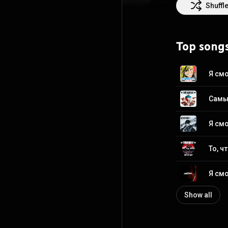
3.0 (
http://crea
Shuffl
Top song
Я смо
Я смо
То, ч
Я смо
Show all