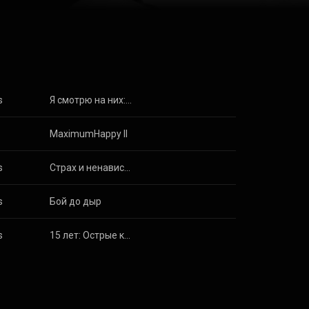
s
Я смотрю на них: 10 лет спустя
MaximumHappy II
s
Страх и ненависть
s
Бой до дыр
s
15 лет: Острые когти