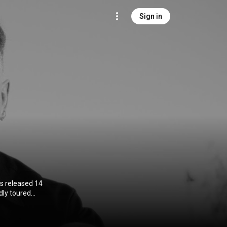
Sign in
s released 14
dly toured
n. Tarakany! is
on CC-BY-SA