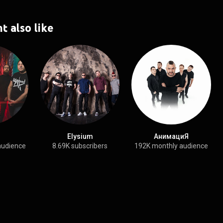
t also like
Elysium
АнимациЯ
audience
8.69K subscribers
192K monthly audience