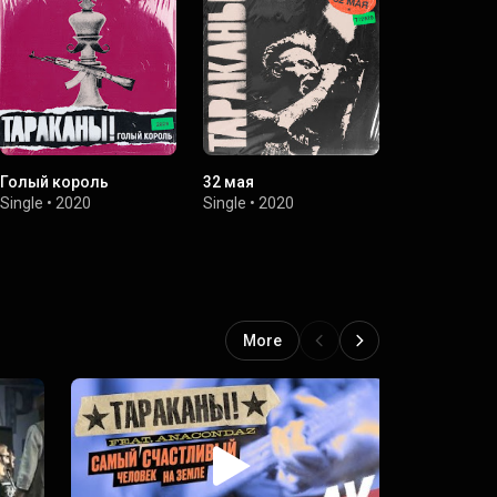
Голый король
32 мая
Мой голос
Single
•
2020
Single
•
2020
Single
•
2
More