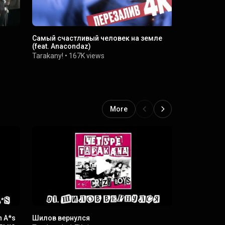
Самый счастливый человек на земле
Я смотрю н
(feat. Anacondaz)
Tarakany!
•
Tarakany!
•
167K views
More
n A*s
Шилов вернулся
Я смотрю н