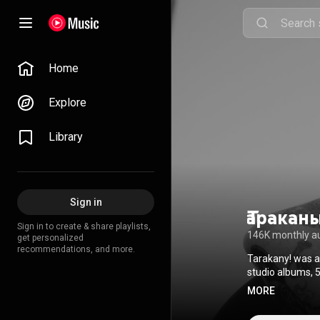
Home
Explore
Library
Sign in
Тараканы
Sign in to create & share playlists,
146K monthly a
get personalized
recommendations, and more.
Tarakany! was a
studio albums, 5
Russia and other
MORE
one of the few Ru
Wikipedia (
https