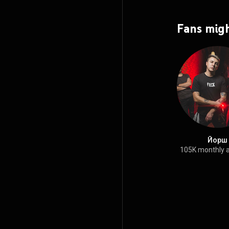
Fans migh
Йорш
105K monthly 