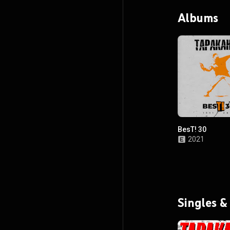
Albums
BesТ! 30
2021
Singles &