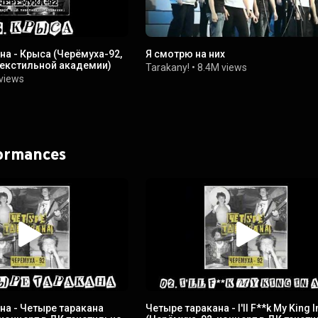
на - Крыса (Черёмуха-92,
Я смотрю на них
текстильной академии)
Tarakany!
•
8.4M views
views
formances
на - Четыре таракана
Четыре таракана - I'll F**k My King I