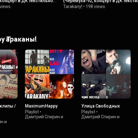
 концерт в ДК текстильной
(Черёмуха-92, концерт в ДК текст
академии)
views
Tarakany!
•
198 views
by Тараканы!
клипы /
MaximumHappy
Улица Свободных
Playlist
•
Playlist
•
Дмитрий Спирин и
Дмитрий Спирин и
н и
Тараканы!
Тараканы!
•
79K views
•
35K views