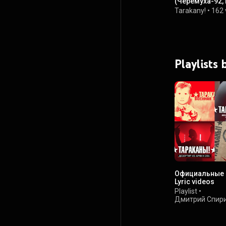
(Черёмуха-92,
академии)
Tarakany!
•
162 
Playlists 
Официальные 
Lyric videos
Playlist
•
Дмитрий Спири
Тараканы!
•
386K views