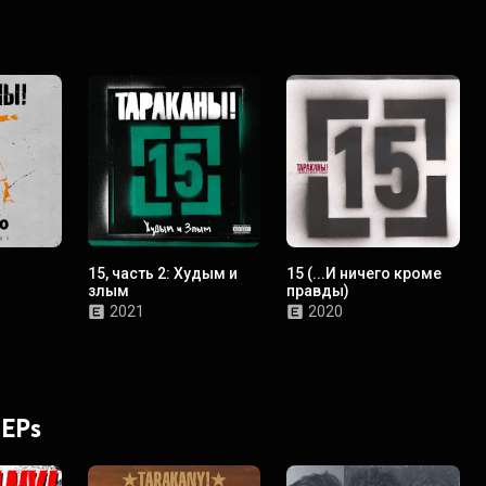
15, часть 2: Худым и
15 (...И ничего кроме
злым
правды)
2021
2020
 EPs