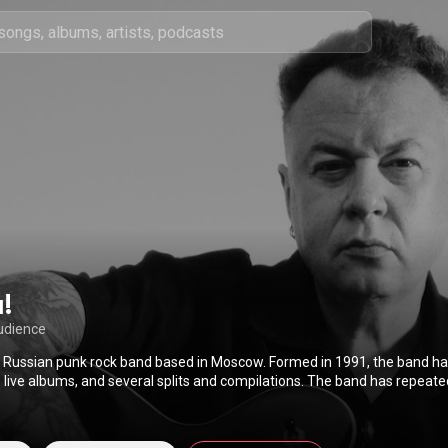
!
udience
 Russian punk rock band based in Moscow. Formed in 1991, the band ha
 live albums, and several splits and compilations. The band has repeate
 CIS countries, as well as Europe, Japan, Israel, Georgia, and Kazakhsta
ssian rock bands to create original music in both Russian and English. From
://en.wikipedia.org/wiki/Tarakany!
) under Creative Commons Attributi