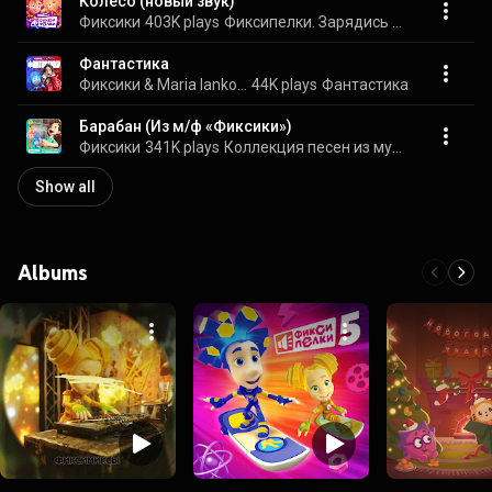
Колесо (новый звук)
Фиксики
403K plays
Фиксипелки. Зарядись по-новому!
Фантастика
Фиксики & Maria Iankovskaia
44K plays
Фантастика
Барабан (Из м/ф «Фиксики»)
Фиксики
341K plays
Коллекция песен из мультфильма
Show all
Albums