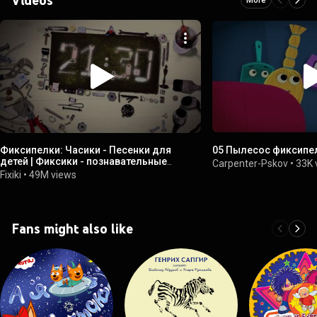
Фиксипелки: Часики - Песенки для
05 Пылесос фиксип
детей | Фиксики - познавательные
Carpenter-Pskov
•
33K 
образовательные мультики
Fixiki
•
49M views
Fans might also like