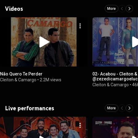
Videos
More
Não Quero Te Perder
02- Acabou - Cleiton 
@zezedicamargoelucia
Cleiton & Camargo
•
2.2M views
Lançamento Oficial
Cleiton & Camargo
•
46
Live performances
More