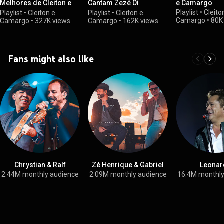
Melhores de Cleiton e
Cantam Zezé Di
e Camargo
Camargo
Camargo & Luciano
Playlist
•
Cleito
Playlist
•
Cleiton e
Playlist
•
Cleiton e
Camargo
•
80K
Camargo
•
327K views
Camargo
•
162K views
Fans might also like
Chrystian & Ralf
Zé Henrique & Gabriel
Leonar
2.44M monthly audience
2.09M monthly audience
16.4M monthly