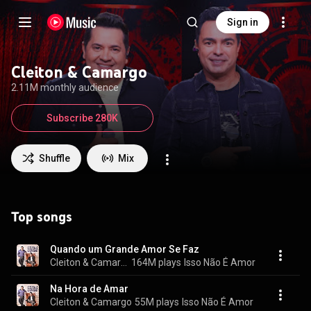
Sign in
Cleiton & Camargo
2.11M monthly audience
Subscribe 280K
Shuffle
Mix
Top songs
Quando um Grande Amor Se Faz
Cleiton & Camargo
164M plays
Isso Não É Amor
Na Hora de Amar
Cleiton & Camargo
55M plays
Isso Não É Amor