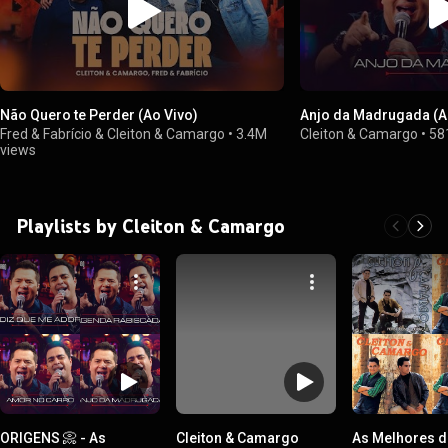
Não Quero te Perder (Ao Vivo)
Anjo da Madrugada (A
Fred & Fabrício & Cleiton & Camargo
•
3.4M
Cleiton & Camargo
•
58
views
Playlists by Cleiton & Camargo
ORIGENS 📀 - As
Cleiton & Camargo
As Melhores d