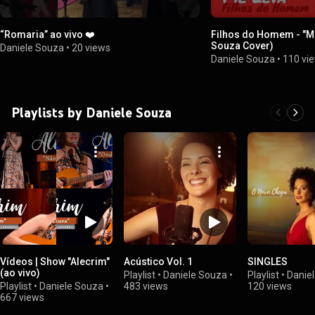
“Romaria” ao vivo ❤️
Filhos do Homem - "Me
Souza Cover)
Daniele Souza
•
20 views
Daniele Souza
•
110 vi
Playlists by Daniele Souza
Vídeos | Show "Alecrim"
Acústico Vol. 1
SINGLES
(ao vivo)
Playlist
•
Daniele Souza
•
Playlist
•
Danie
Playlist
•
Daniele Souza
•
483 views
120 views
667 views