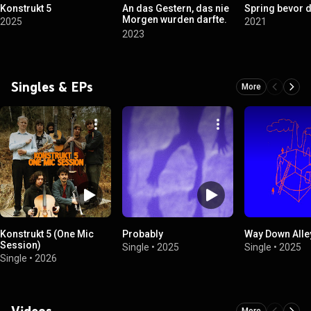
Konstrukt 5
An das Gestern, das nie
Spring bevor d
Morgen wurden darfte.
2025
2021
Ich warte
2023
Singles & EPs
More
Konstrukt 5 (One Mic
Probably
Way Down Alle
Session)
Single
•
2025
Single
•
2025
Single
•
2026
Videos
More