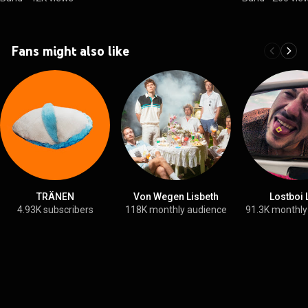
Fans might also like
TRÄNEN
Von Wegen Lisbeth
Lostboi 
4.93K subscribers
118K monthly audience
91.3K monthly