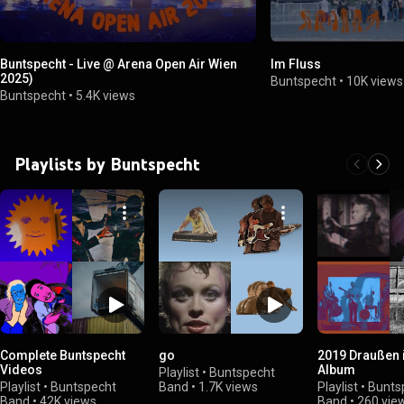
Buntspecht - Live @ Arena Open Air Wien
Im Fluss
2025)
Buntspecht
•
10K views
Buntspecht
•
5.4K views
Playlists by Buntspecht
Complete Buntspecht
go
2019 Draußen 
Videos
Album
Playlist
•
Buntspecht
Playlist
•
Buntspecht
Band
•
1.7K views
Playlist
•
Bunts
Band
•
42K views
Band
•
260 vie