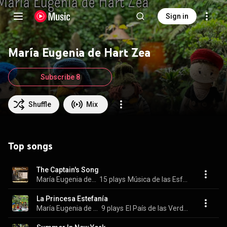
Sign in
María Eugenia de Hart Zea
Subscribe 8
Shuffle
Mix
Top songs
The Captain's Song
María Eugenia de Hart Zea
15 plays
Música de las Esferas
La Princesa Estefanía
María Eugenia de Hart Zea
9 plays
El País de las Verduras