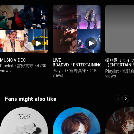
MUSIC VIDEO
LIVE
振り返りライ
BD&DVD「ENTERTAINING!」
【ENTERTAIN
Playlist
•
宮野真守
•
473K
念】
views
Playlist
•
宮野真守
•
11K
Playlist
•
宮野
views
views
Fans might also like