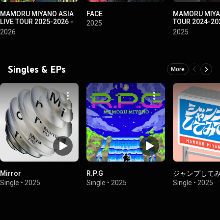
MAMORU MIYANO ASIA
FACE
MAMORU MIYA
LIVE TOUR 2025-2026 -
TOUR 2024-20
2025
VACATIONING!-
DRESSING!～
2026
2025
Singles & EPs
More
Mirror
R.P.G
ジャンプして
Single
•
2025
Single
•
2025
Single
•
2025