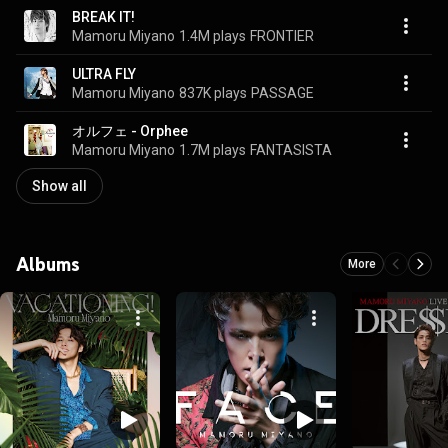
BREAK IT!
Mamoru Miyano
1.4M plays
FRONTIER
ULTRA FLY
Mamoru Miyano
837K plays
PASSAGE
オルフェ - Orphee
Mamoru Miyano
1.7M plays
FANTASISTA
Show all
Albums
More