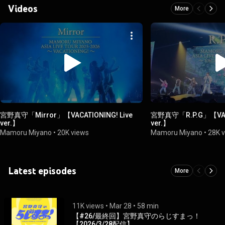
Videos
More
宮野真守「Mirror」【VACATIONING! Live
宮野真守「R.P.G」【VACA
ver.】
ver.】
Mamoru Miyano
•
20K views
Mamoru Miyano
•
28K 
Latest episodes
More
11K views
 • 
Mar 28
 • 
58 min
【#26/最終回】宮野真守のらじすまっ！
【2026/3/28配信】