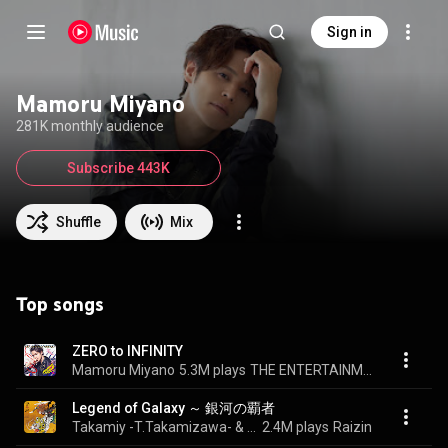
Sign in
Mamoru Miyano
281K monthly audience
Subscribe 443K
Shuffle
Mix
Top songs
ZERO to INFINITY
Mamoru Miyano
5.3M plays
THE ENTERTAINMENT
Legend of Galaxy ～ 銀河の覇者
Takamiy -T.Takamizawa- & Mamoru Miyano
2.4M plays
Raizin