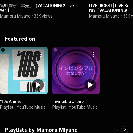
宮野真守「零光」【VACATIONING! Live
LIVE DIGEST│LIVE Bu-
ver.】
ray「VACATIONING!」
Mamoru Miyano
•
38K views
Mamoru Miyano
•
33K 
Featured on
'10s Anime
Invincible J-pop
Playlist
•
YouTube Music
Playlist
•
YouTube Music
Playlists by Mamoru Miyano