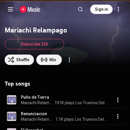
Sign in
Mariachi Relampago
Subscribe 226
Shuffle
Mix
Top songs
Puño de Tierra
Mariachi Relampago
101K plays
Los Truenos Del Relampago
Renunciacion
Mariachi Relampago
1.1K plays
Los Truenos Del Relampago