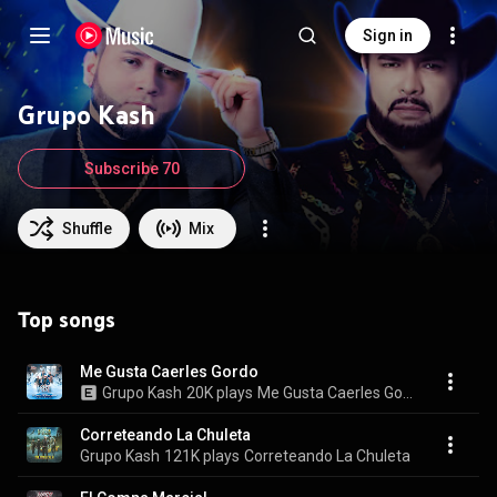
Sign in
Grupo Kash
Subscribe 70
Shuffle
Mix
Top songs
Me Gusta Caerles Gordo
Grupo Kash
20K plays
Me Gusta Caerles Gordo
Correteando La Chuleta
Grupo Kash
121K plays
Correteando La Chuleta