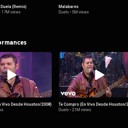
 Duela (Remix)
Malabares
•
17M views
Duelo
•
5M views
formances
n Vivo Desde Houston/2008)
Te Compro (En Vivo Desde Houston/
ws
Duelo
•
21M views