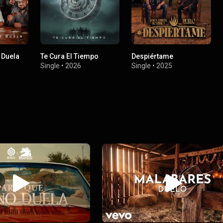
 Duela
Te Cura El Tiempo
Despiértame
Single
•
2026
Single
•
2025