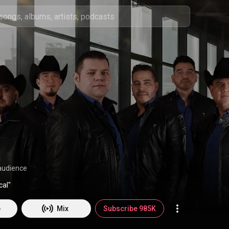
audience
cal"
e
Mix
Subscribe 985K