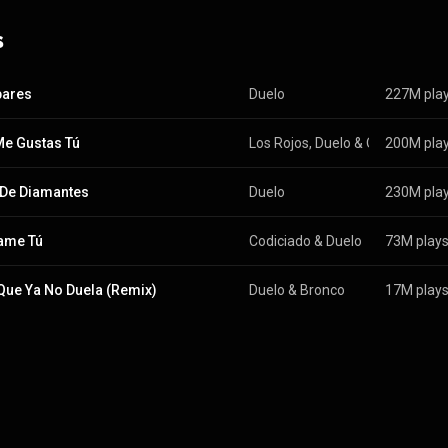
s
bares
Duelo
227M pla
Me Gustas Tú
Los Rojos
, 
Duelo
 & 
Oscar Iván Trevíno
200M pla
De Diamantes
Duelo
230M pla
ame Tú
Codiciado
 & 
Duelo
73M play
Que Ya No Duela (Remix)
Duelo
 & 
Bronco
17M play