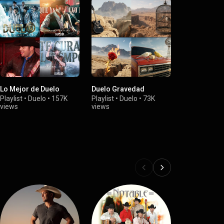
Lo Mejor de Duelo
Duelo Gravedad
Concierto 3
Playlist
•
Duelo
•
157K
Playlist
•
Duelo
•
73K
Playlist
•
Due
views
views
views