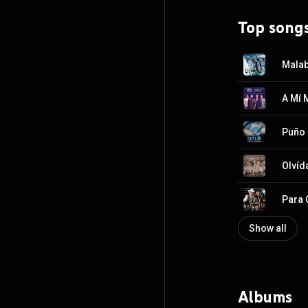
Top song
Mala
A Mí 
Puño 
Olvíd
Para 
Show all
Albums