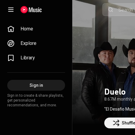
Home
Explore
Library
Sign in
Duelo
Sign in to create & share playlists,
8.67M monthly 
get personalized
recommendations, and more.
"El Desafio Musi
Shuffl