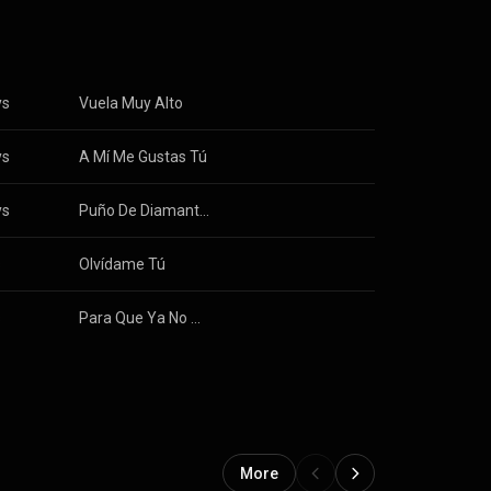
ys
Vuela Muy Alto
ys
A Mí Me Gustas Tú
ys
Puño De Diamantes
s
Olvídame Tú
s
Para Que Ya No Duela (Remix)
More