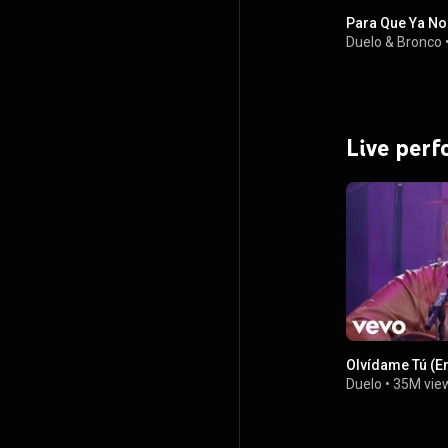
Para Que Ya No
Duelo
&
Bronco
Live per
Olvídame Tú (E
Duelo
•
35M vie