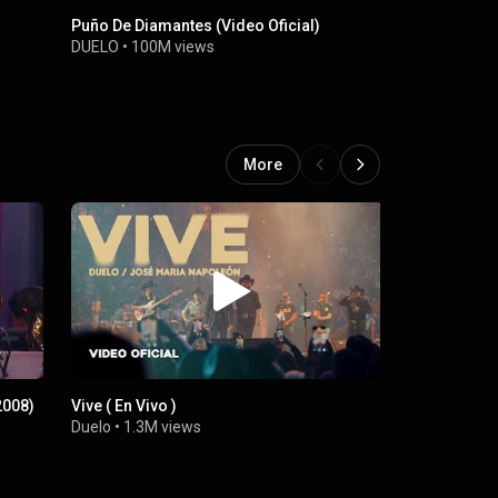
Puño De Diamantes (Video Oficial)
Es Muy Rar
DUELO
•
100M views
Duelo
•
8.7K
More
2008)
Vive ( En Vivo )
Desde Hoy 
Duelo
•
1.3M views
Duelo
•
13M 