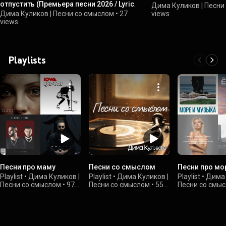
отпустить (Премьера песни 2026 / Lyric
Дима Куликов | Песни
Video)
Дима Куликов | Песни со смыслом
•
27
views
views
Playlists
Песни про маму
Песни со смыслом
Песни про мо
Playlist
•
Дима Куликов |
Playlist
•
Дима Куликов |
Playlist
•
Дима 
Песни со смыслом
•
970
Песни со смыслом
•
55
Песни со смы
views
views
views