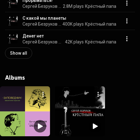
Прорываться!
Сергей Безруков & Крестный папа
2.8M plays
Крёстный папа
C какой мы планеты
Сергей Безруков & Крестный папа
400K plays
Крёстный папа
Денег нет
Сергей Безруков & Крестный папа
42K plays
Крёстный папа
Show all
Albums