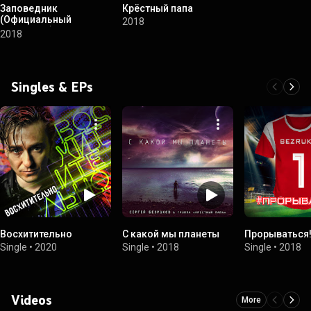
Заповедник
Крёстный папа
(Официальный
2018
саундтрек)
2018
Singles & EPs
Восхитительно
С какой мы планеты
Прорываться
Single
•
2020
Single
•
2018
Single
•
2018
Videos
More