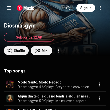
Sign in
Diosmasgym
Subscribe 12.8K
Shuffle
Mix
Top songs
Modo Santo, Modo Pecado
Diosmasgym
4.6K plays
Creyente o conveniente
Algún día te dije que no tendría alguien más que a ti
Diosmasgym
5.9K plays
Me mueve el tapete