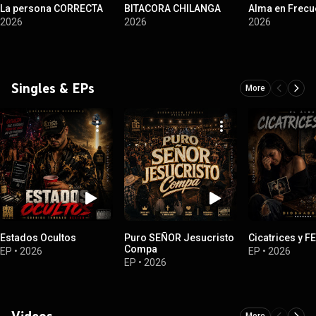
La persona CORRECTA
BITACORA CHILANGA
Alma en Frecu
2026
2026
2026
Singles & EPs
More
Estados Ocultos
Puro SEÑOR Jesucristo
Cicatrices y FE
Compa
EP
•
2026
EP
•
2026
EP
•
2026
Videos
More