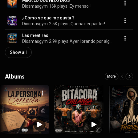
MIRA LO QUE HIZO DIOS
Diosmasgym
16K plays
¡Ey menso !
¿Cómo se que me gusta ?
Diosmasgym
2.5K plays
¡Queria ser pastor!
Las mentiras
Diosmasgym
2.9K plays
Ayer llorando por alguien y hoy tengo dos citas
Show all
Albums
More