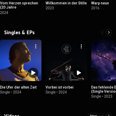
Vom Herzen sprechen
Willkommen in der Stille
Warp neun
(20 Jahre
2023
2016
Jubiläumsalbum)
2024
Singles & EPs
Die Ufer der alten Zeit
Vorbei ist vorbei
Das fehlende 
(Single Versio
Single
•
2024
Single
•
2024
Single
•
2023
Videos
More