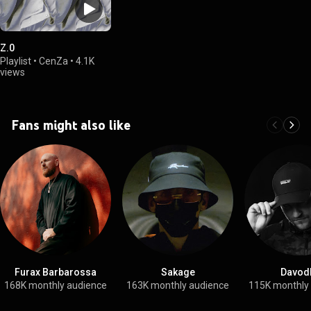
Z.0
Playlist
•
CenZa
•
4.1K
views
Fans might also like
Furax Barbarossa
Sakage
Davod
168K monthly audience
163K monthly audience
115K monthly