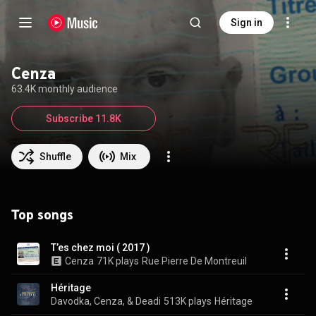
Sign in
Cenza
63.4K monthly audience
Subscribe 11.8K
Shuffle
Mix
Top songs
T’es chez moi ( 2017 )
Cenza
71K plays
Rue Pierre De Montreuil
Héritage
Davodka, Cenza, & Deadi
513K plays
Héritage