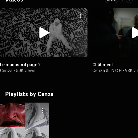
Le manuscrit page 2
Châtiment
Cenza
•
50K views
Cenza & I.N.C.H
•
93K v
Playlists by Cenza