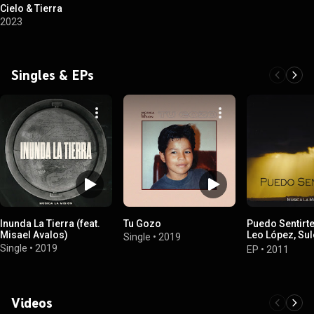
Cielo & Tierra
2023
Singles & EPs
Inunda La Tierra (feat.
Tu Gozo
Puedo Sentirte
Misael Avalos)
Leo López, Su
Single
•
2019
Quintero & Ton
Single
•
2019
EP
•
2011
Videos