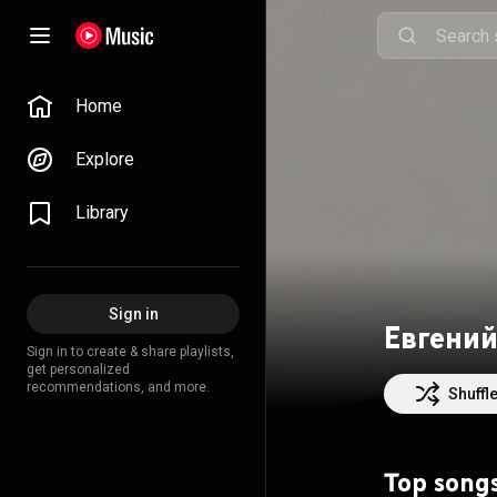
Home
Explore
Library
Sign in
Евгени
Sign in to create & share playlists,
get personalized
recommendations, and more.
Shuffl
Top song