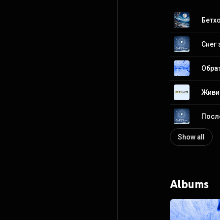
Бетхо
Снег 
Обра
Живи 
Посл
Show all
Albums