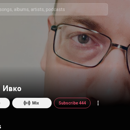
й Ивко
e
Mix
Subscribe 444
s