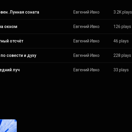
вен. Лунная соната
Евгений Ивко
3.2K plays
за окном
Евгений Ивко
126 plays
тный отсчёт
Евгений Ивко
46 plays
по совести и духу
Евгений Ивко
228 plays
едний луч
Евгений Ивко
33 plays