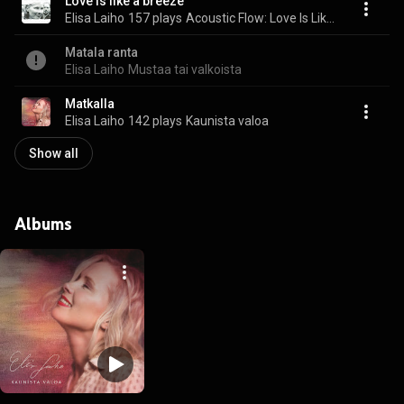
Love is like a breeze
Elisa Laiho
157 plays
Acoustic Flow: Love Is Like a Breeze
Matala ranta
Elisa Laiho
Mustaa tai valkoista
Matkalla
Elisa Laiho
142 plays
Kaunista valoa
Show all
Albums