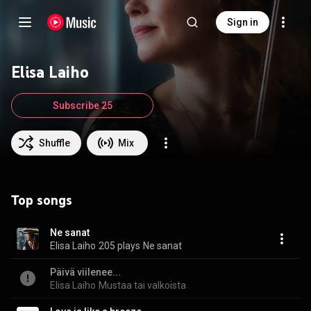
Sign in
Elisa Laiho
Subscribe 25
Shuffle
Mix
Top songs
Ne sanat
Elisa Laiho
205 plays
Ne sanat
Päivä viilenee...
Elisa Laiho
Mustaa tai valkoista