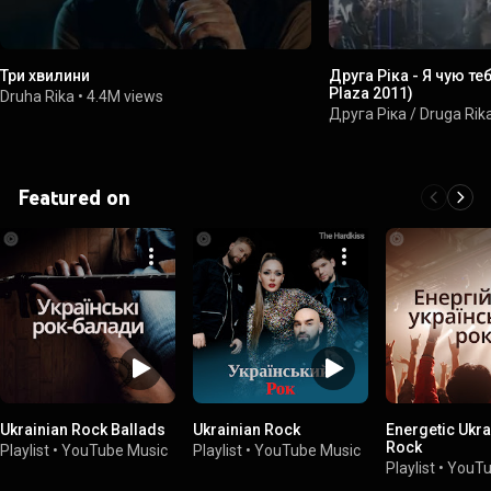
Три хвилини
Друга Ріка - Я чую те
Plaza 2011)
Druha Rika
•
4.4M views
Друга Ріка / Druga Rik
Featured on
Ukrainian Rock Ballads
Ukrainian Rock
Energetic Ukra
Rock
Playlist
•
YouTube Music
Playlist
•
YouTube Music
Playlist
•
YouTu