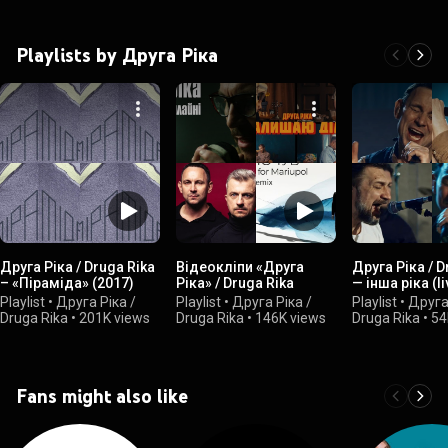
Playlists by Друга Ріка
Друга Ріка / Druga Rika
Biдеокліпи «Друга
Друга Ріка / D
– «Піраміда» (2017)
Ріка» / Druga Rika
— інша ріка (li
Playlist
•
Друга Ріка /
Playlist
•
Друга Ріка /
Playlist
•
Друга 
Druga Rika
•
201K views
Druga Rika
•
146K views
Druga Rika
•
54
Fans might also like