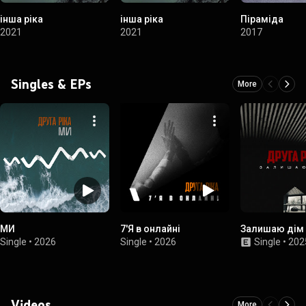
інша ріка
iнша рiка
Піраміда
2021
2021
2017
Singles & EPs
More
МИ
7'Я в онлайні
Залишаю дім
Single
•
2026
Single
•
2026
Single
•
202
Videos
More