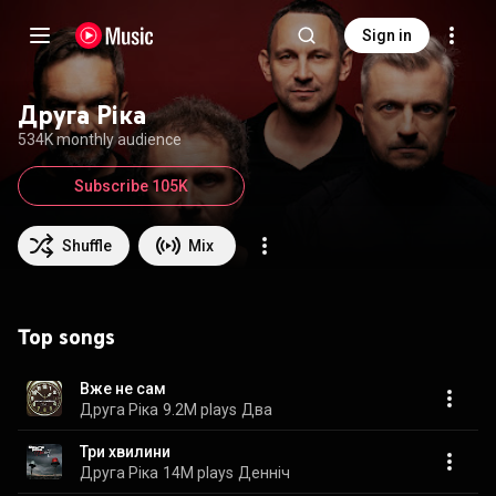
Sign in
Друга Ріка
534K monthly audience
Subscribe 105K
Shuffle
Mix
Top songs
Вже не сам
Друга Ріка
9.2M plays
Два
Три хвилини
Друга Ріка
14M plays
Денніч