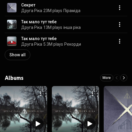
Секрет
Друга Ріка
23M plays
Піраміда
Так мало тут тебе
Друга Ріка
13M plays
iнша рiка
Так мало тут тебе
Друга Ріка
5.3M plays
Рекорди
Show all
Albums
More