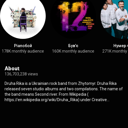
Pianoбой
Був'є
Нумер 
178K monthly audience
160K monthly audience
271K monthly
About
136,703,238 views
Druha Rika is a Ukrainian rock band from Zhytomyr. Druha Rika
released seven studio albums and two compilations. The name of
the band means Second river. From Wikipedia (
https://en.wikipedia.org/wiki/Druha_Rika
) under Creative
Commons Attribution CC-BY-SA 3.0 (
http://creativecommons.org/licenses/b...
)