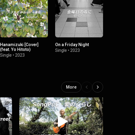
Hanamizuki [Cover]
On a Friday Night
Beautiful Yo
(feat. Yo Hitoto)
Single
•
2023
Single
•
2023
Single
•
2023
More