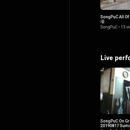
SongPuC All 
場
SongPuC
•
13 v
Live per
SongPuC On Gre
20190817 Sum