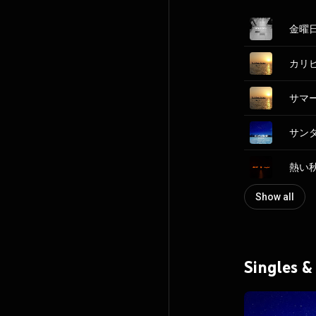
金曜日の
サマード
サンタと
熱い秋 
Show all
Singles &