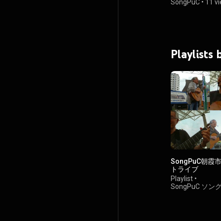
SongPuC
•
11 v
Playlists
SongPuC朝
トライブ
Playlist
•
SongPuC ソ
176 views