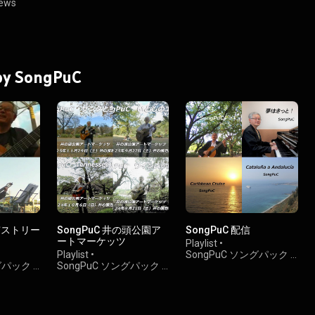
iews
 by SongPuC
霞市ストリー
SongPuC 井の頭公園ア
SongPuC 配信
ートマーケッツ
Playlist
•
Playlist
•
SongPuC ソングパック
•
ングパック
•
SongPuC ソングパック
•
153 views
158 views