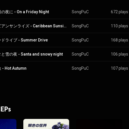
夜に - On a Friday Night
SongPuC
672 plays
カリビアンサンライズ - Caribbean Sunsise
SongPuC
110 plays
ライブ - Summer Drive
SongPuC
168 plays
雪の夜 - Santa and snowy night
SongPuC
106 plays
- Hot Autumn
SongPuC
107 plays
 EPs