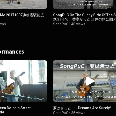
Of Me 20171007@朝霞駅前広
SongPuC On The Sunny Side Of The Street
2023年で一番寒かった日 井の頭公園
マーケッツ 強風で最後は譜面飛ぶ
iews
SongPuC
•
48 views
formances
en Dolphin Street
夢はきっと！ - Dreams Are Surely!
ida
SongPuC
•
36 views