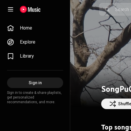
Home
Explore
Library
Sign in
SongPu
Sign in to create & share playlists,
get personalized
recommendations, and more.
Shuffl
Top song