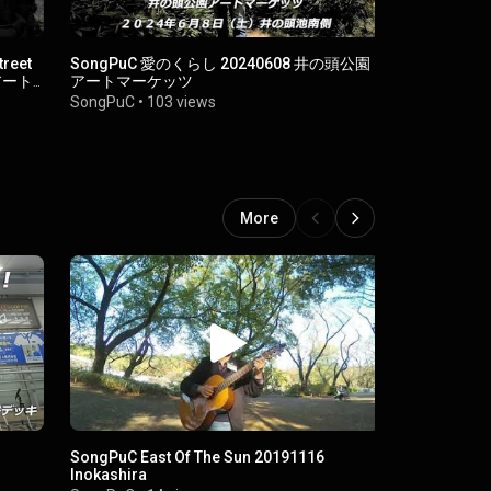
SongPuC 愛のくらし 20240608 井の頭公園
SongPuC Tennessee Waltz 20241006 井の
アート
アートマーケッツ
頭公園アー
SongPuC
•
103 views
SongPuC
•
5
More
SongPuC East Of The Sun 20191116
SongPuC La
Inokashira
20171110F