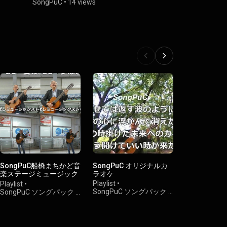
SongPuC
•
14 views
SongPuC
•
1
SongPuC船橋まちかど音
SongPuC オリジナルカ
リリース注
楽ステージミュージック
ラオケ
Playlist
•
ストリート
Playlist
•
SongPuC
Playlist
•
SongPuC ソングパック
•
40 views
SongPuC ソングパック
•
68 views
111 views