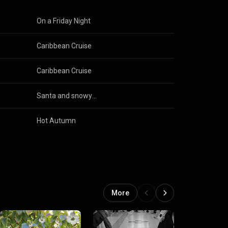
On a Friday Night
Caribbean Cruise
Caribbean Cruise
Santa and snowy night
Hot Autumn
More