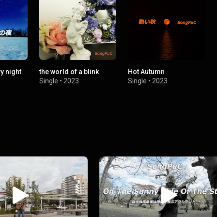
y night
the world of a blink
Hot Autumn
Single
•
2023
Single
•
2023