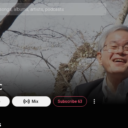
C
e
Mix
Subscribe 63
s