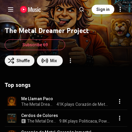
Sign in
The Metal Dreamer Project
Subscribe 69
Shuffle
Mix
Top songs
Me Llaman Paco
The Metal Dreamer Project
41K plays
Corazón de Metal, Corazón Inmortal
Cerdos de Colores
The Metal Dreamer Project
9.8K plays
Politicaca, Power Dreams Vol. 2