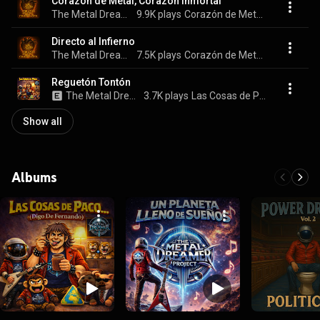
Corazón de Metal, Corazón Inmortal
The Metal Dreamer Project
9.9K plays
Corazón de Metal, Corazón Inmortal
Directo al Infierno
The Metal Dreamer Project
7.5K plays
Corazón de Metal, Corazón Inmortal
Reguetón Tontón
The Metal Dreamer Project
3.7K plays
Las Cosas de Paco ... (Digo de Fernando)
Show all
Albums