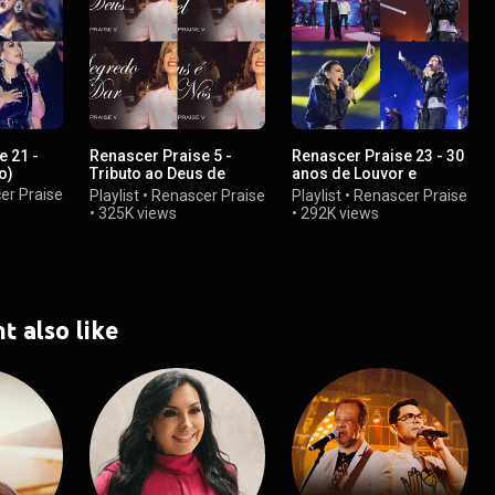
e 21 -
Renascer Praise 5 -
Renascer Praise 23 - 30
o)
Tributo ao Deus de
anos de Louvor e
Amor (Ao Vivo)
Adoração
er Praise
Playlist
•
Renascer Praise
Playlist
•
Renascer Praise
•
325K views
•
292K views
t also like