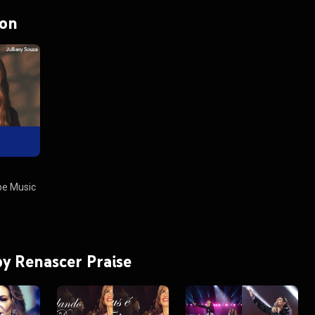
 on
e Music
 by Renascer Praise