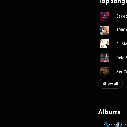
Top song
Esca
1000 
Eu M
Pelo 
Ser C
Show all
Albums