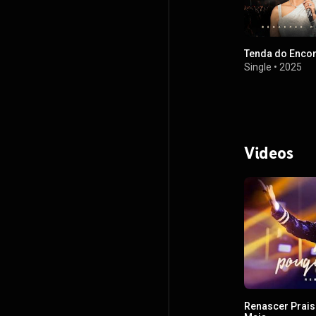
Tenda do Enco
Single
•
2025
Videos
Renascer Prais