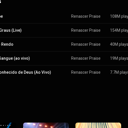
s
pe
Renascer Praise
108M pla
Graus (Live)
Renascer Praise
154M pla
e Rendo
Renascer Praise
40M play
Sangue (ao vivo)
Renascer Praise
19M play
onhecido de Deus (Ao Vivo)
Renascer Praise
7.7M play