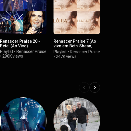
Renascer Praise 20 -
Renascer Praise 7 (Ao
Renascer Pr
Betel (Ao Vivo)
vivo em Beth' Shean,
Restauraçã
Israel)
Playlist
•
Renascer Praise
Playlist
•
Ren
Playlist
•
Renascer Praise
•
290K views
•
245K views
•
247K views