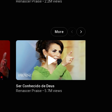
Renascer Praise
•
2.2M views
Renascer Pr
More
Ser Conhecido de Deus
Lugares Al
Renascer Praise
•
5.7M views
Renascer Pr