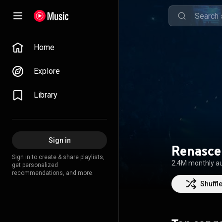
Home
Explore
Library
Sign in
Renasce
Sign in to create & share playlists,
2.4M monthly a
get personalized
recommendations, and more.
Shuffl