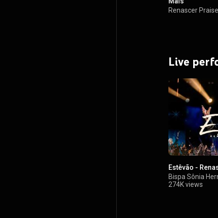
Mais
Renascer Prais
Live per
Estêvão - Renas
Bispa Sônia He
274K views