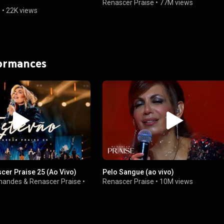
Renascer Praise
•
77M views
e
•
22K views
formances
cer Praise 25 (Ao Vivo)
Pelo Sangue (ao vivo)
rnandes
&
Renascer Praise
•
Renascer Praise
•
10M views