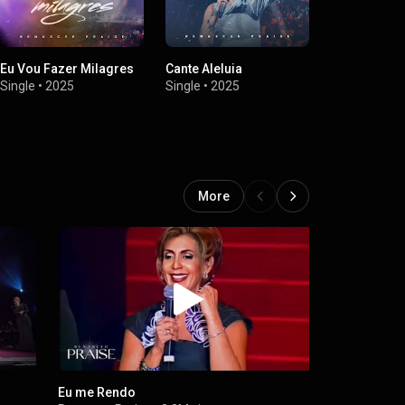
Eu Vou Fazer Milagres
Cante Aleluia
Eu Vou Clam
Single
•
2025
Single
•
2025
Single
•
2025
More
Eu me Rendo
Eu Vou Cla