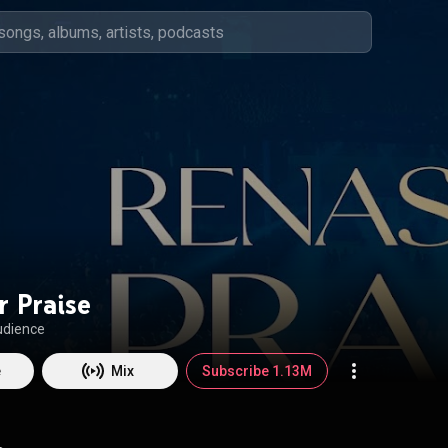
r Praise
udience
e
Mix
Subscribe 1.13M