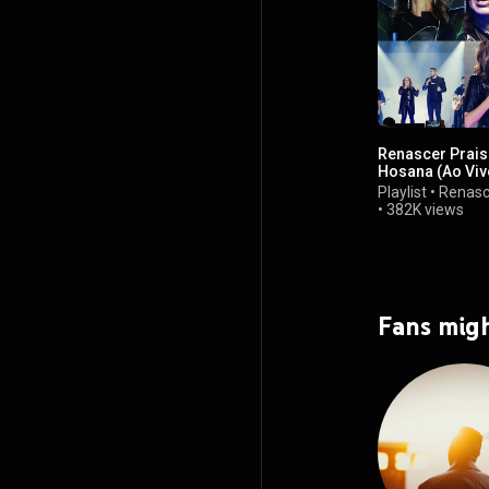
Renascer Prais
Hosana (Ao Viv
Playlist
•
Renasc
•
382K views
Fans migh