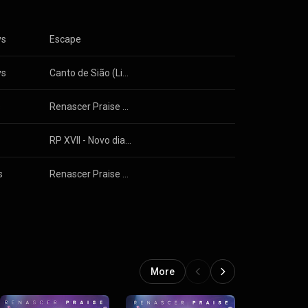
ys
Escape
ys
Canto de Sião (Live At Amnon Beach Kineret, Galiléia, Israel / 2013)
s
Renascer Praise 13: A Colheita
s
RP XVII - Novo dia, Novo Tempo
s
Renascer Praise 15: Reinando em Vida (Ao Vivo)
More