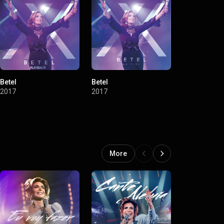
Betel
Betel
Canto de Si
(Instrumental
2017
2017
2014
More