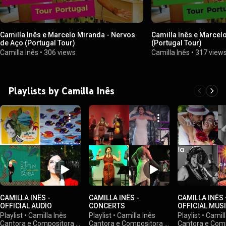
Camilla Inês e Marcelo Miranda - Nervos
Camilla Inês e Marce
de Aço (Portugal Tour)
(Portugal Tour)
Camilla Inês
•
306 views
Camilla Inês
•
317 view
Playlists by Camilla Inês
CAMILLA INÊS -
CAMILLA INÊS -
CAMILLA INÊS 
OFFICIAL AUDIO
CONCERTS
OFFICIAL MUS
Playlist
•
Camilla Inês
Playlist
•
Camilla Inês
Playlist
•
Camill
Cantora e Compositora
•
Cantora e Compositora
•
Cantora e Com