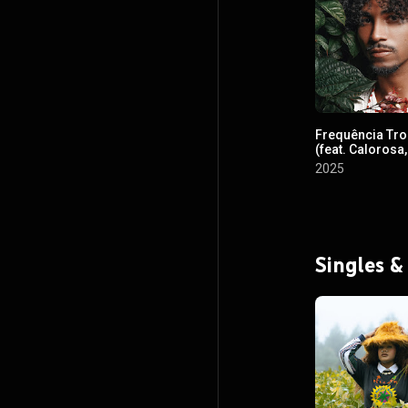
Frequência Tro
(feat. Calorosa,
Galdino, Forró 
2025
Leo leobons)
Singles &