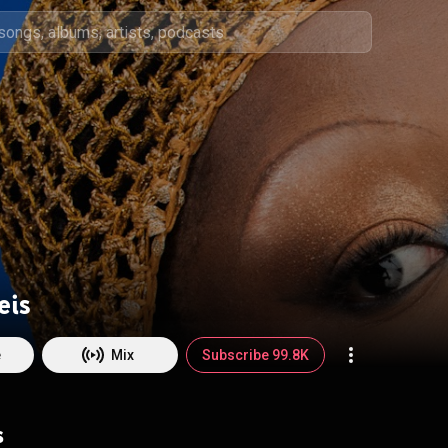
eis
e
Mix
Subscribe 99.8K
s