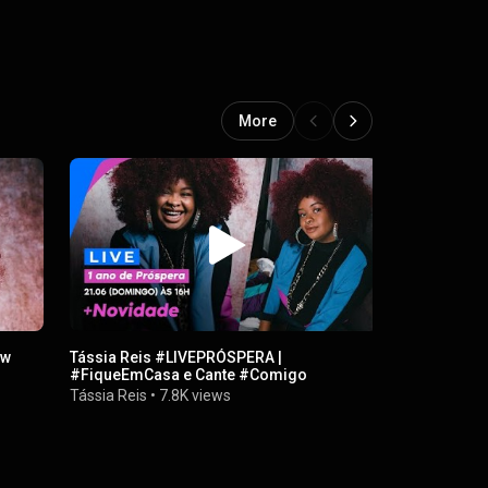
More
ow
Tássia Reis #LIVEPRÓSPERA |
Shonda (Rem
#FiqueEmCasa e Cante #Comigo
Tássia Reis
Tássia Reis
•
7.8K views