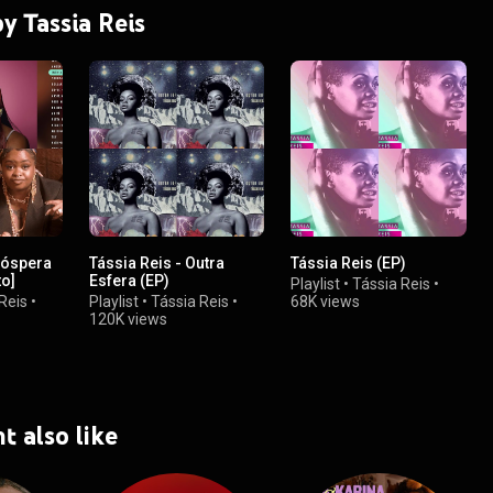
by Tassia Reis
róspera
Tássia Reis - Outra
Tássia Reis (EP)
o]
Esfera (EP)
Playlist
•
Tássia Reis
•
Reis
•
Playlist
•
Tássia Reis
•
68K views
120K views
t also like