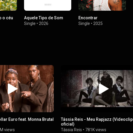
o o céu
Aquele Tipo de Som
Encontrar
Single
•
2026
Single
•
2025
ollar Euro feat. Monna Brutal
Tássia Reis - Meu Rapjazz (Videocli
oficial)
1M views
Tássia Reis
•
781K views