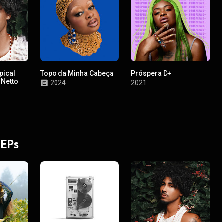
pical
Topo da Minha Cabeça
Próspera D+
 Netto
2024
2021
Beats &
 EPs