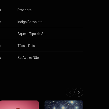
s
Próspera
s
Indigo Borboleta Anil
y
Aquele Tipo de Som
s
Tássia Reis
s
Se Avexe Não