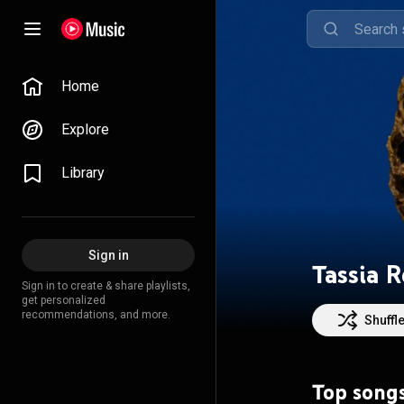
Home
Explore
Library
Sign in
Tassia R
Sign in to create & share playlists,
get personalized
recommendations, and more.
Shuffl
Top song