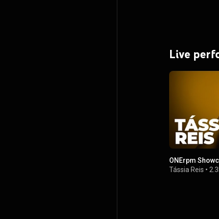
Live per
ONErpm Showca
Tássia Reis
•
2.3