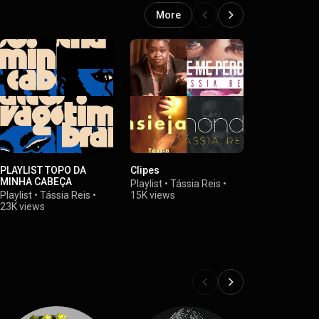
More
PLAYLIST TOPO DA
Clipes
Tássia Reis 
MINHA CABEÇA
D+
Playlist
•
Tássia Reis
•
Playlist
•
Tássia Reis
•
15K views
Playlist
•
Táss
23K views
7.5K views