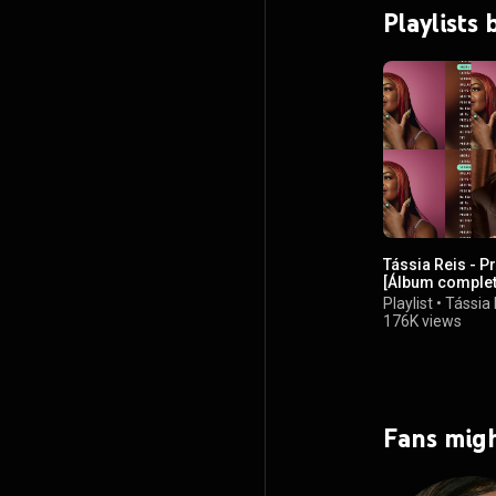
Playlists 
Tássia Reis - P
[Álbum complet
Playlist
•
Tássia 
176K views
Fans migh