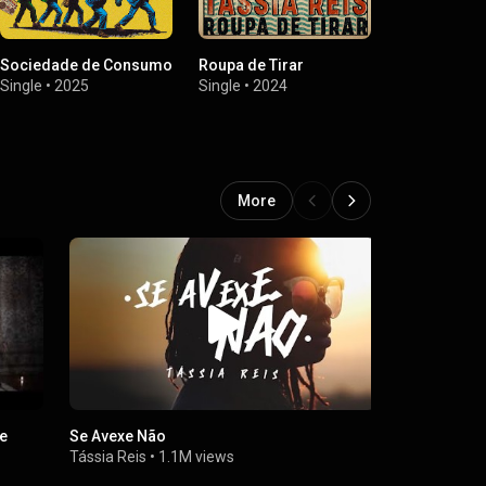
Sociedade de Consumo
Roupa de Tirar
Só um Temp
Single
•
2025
Single
•
2024
Single
•
2
More
pe
Se Avexe Não
Shonda D+
Tássia Reis
•
1.1M views
Urias
,
EVEHI
641K views