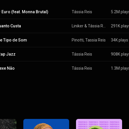
r Euro (feat. Monna Brutal)
Tássia Reis
5.2M play
uanto Custa
Liniker
 & 
Tássia Reis
291K play
e Tipo de Som
Pinotti
, 
Tassia Reis
 & 
Jean Tass
34K plays
Rap Jazz
Tássia Reis
908K play
exe Não
Tássia Reis
1.3M play