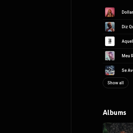
Dolla
Diz Q
Aquel
Meu 
Se Av
Show all
Albums