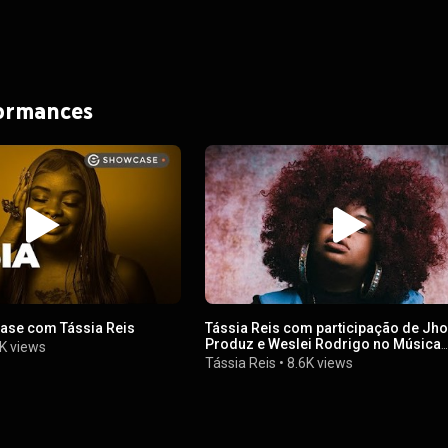
formances
se com Tássia Reis
Tássia Reis com participação de Jh
Produz e Weslei Rodrigo no Música
K views
#EmCasaComSesc
Tássia Reis
•
8.6K views