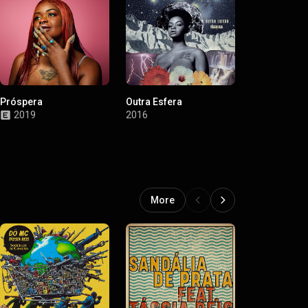
Próspera
Outra Esfera
Tássia Reis
2019
2016
2014
More