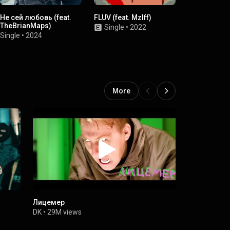
Не сей любовь (feat.
FLUV (feat. Mzlff)
Шизодиско
TheBrianMaps)
Single
•
2022
Single
•
2
Single
•
2024
More
Лицемер
Я смотрю 
DK
•
29M views
DK
•
28M vi