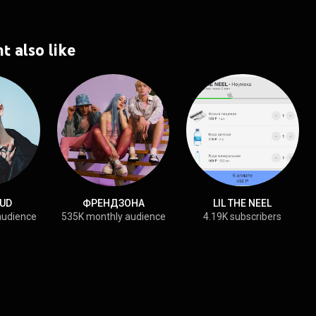
t also like
UD
ФРЕНДЗОНА
LIL THE NEEL
audience
535K monthly audience
4.19K subscribers