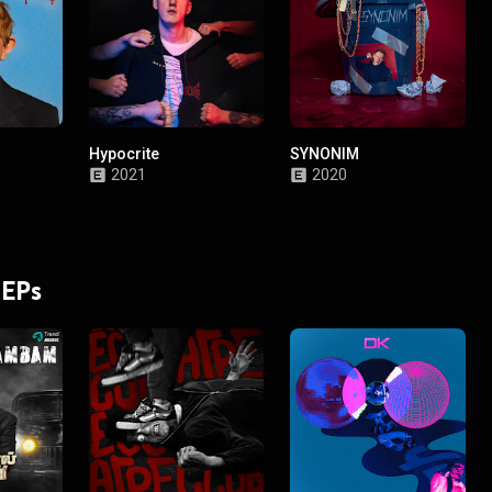
Hypocrite
SYNONIM
2021
2020
 EPs