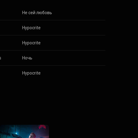
s
Не сей любовь
s
Hypocrite
s
Hypocrite
s
Ночь
s
Hypocrite