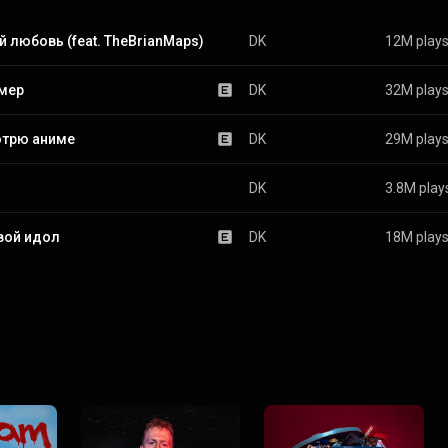
й любовь (feat. TheBrianMaps)
DK
12M play
мер
DK
32M play
отрю аниме
DK
29M play
DK
3.8M play
вой идол
DK
18M play