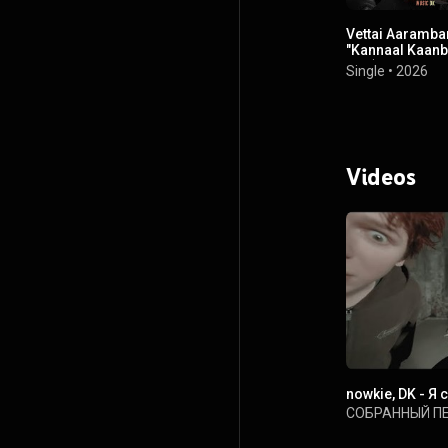
Vettai Aaramb
"Kannaal Kaanb
Poi")
Single
•
2026
Videos
nowkie, DK - Я
СОБРАННЫЙ П