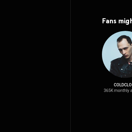
Fans migh
COLDCLO
365K monthly 