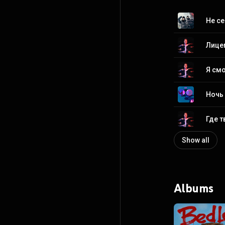
Не се
Лице
Я см
Ночь
Где т
Show all
Albums