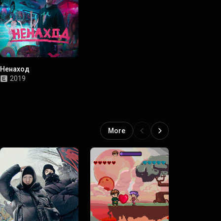
Ненаход
2019
More