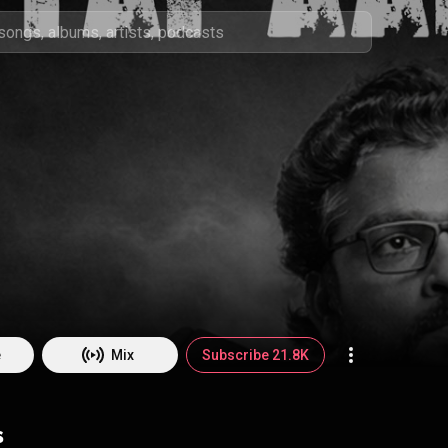
e
Mix
Subscribe 21.8K
s