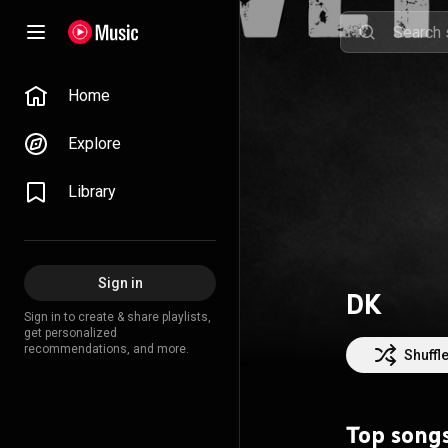
Home
Explore
Library
Sign in
DK
Sign in to create & share playlists,
get personalized
recommendations, and more.
Shuffl
Top song