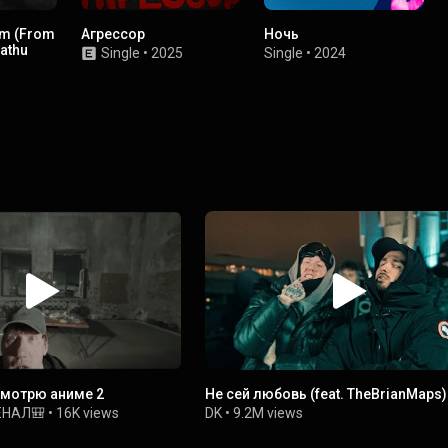
am (From
Агрессор
Ночь
athu
Single
•
2025
Single
•
2024
 смотрю аниме 2
Не сей любовь (feat. TheBrianMaps)
ЕНАЛ🎒
•
16K views
DK
•
9.2M views