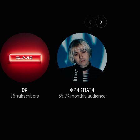
DK
ФРИК ПАТИ
ЮГ 
36 subscribers
55.7K monthly audience
68.2K month