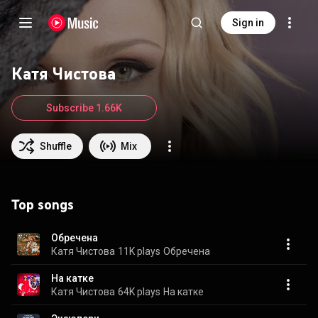
Sign in
Катя Чистова
Subscribe 1.66K
Shuffle
Mix
Top songs
Обречена
Катя Чистова
11K plays
Обречена
На катке
Катя Чистова
64K plays
На катке