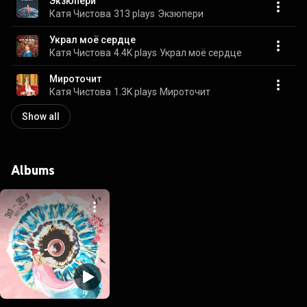
Экзюпери
Катя Чистова
313 plays
Экзюпери
Украл моё сердце
Катя Чистова
4.4K plays
Украл моё сердце
Мироточит
Катя Чистова
1.3K plays
Мироточит
Show all
Albums