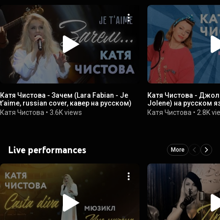
Катя Чистова - Зачем (Lara Fabian - Je
Катя Чистова - Джоли
t’aime, russian cover, кавер на русском)
Jolene) на русском я
#джолин #dollyparto
Катя Чистова
•
3.6K views
Катя Чистова
•
2.8K vi
Live performances
More