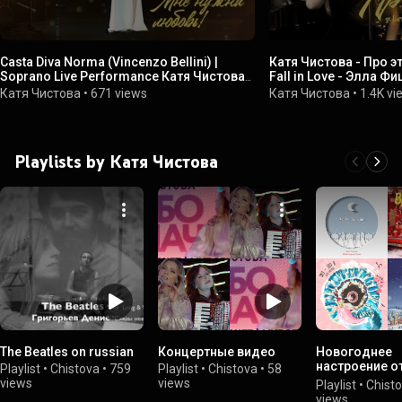
Casta Diva Norma (Vincenzo Bellini) |
Катя Чистова - Про это 
Soprano Live Performance Катя Чистова
Fall in Love - Элла 
(The Voice Russia 4)
Fitzgerald)
Катя Чистова
•
671 views
Катя Чистова
•
1.4K vi
Playlists by Катя Чистова
The Beatles on russian
Концертные видео
Новогоднее
настроение о
Playlist
•
Chistova
•
759
Playlist
•
Chistova
•
58
Чистовой
views
views
Playlist
•
Chist
views