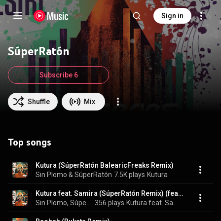
Sign in
SúperRatón
Subscribe 6
Shuffle
Mix
Top songs
Kutura (SúperRatón BalearicFreaks Remix)
Sin Plomo & SúperRatón
7.5K plays
Kutura
Kutura feat. Samira (SúperRatón Remix) (feat. Samira)
Sin Plomo, SúperRatón, & BalearicFreaks
356 plays
Kutura feat. Samira