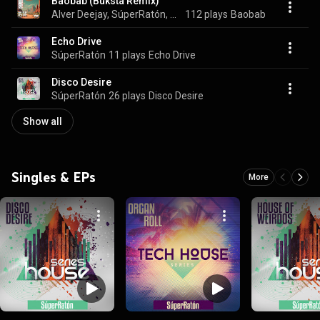
Baobab (Buksta Remix)
Alver Deejay, SúperRatón, Thabiso Vocalist, Buksta, and BalearicFreaks
112 plays
Baobab
Echo Drive
SúperRatón
11 plays
Echo Drive
Disco Desire
SúperRatón
26 plays
Disco Desire
Show all
Singles & EPs
More