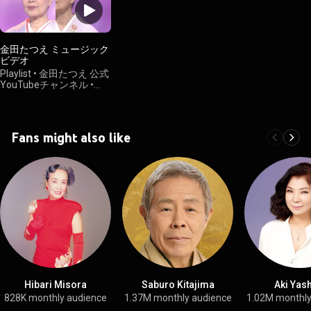
金田たつえ ミュージック
ビデオ
Playlist
•
金田たつえ 公式
YouTubeチャンネル
•
1.9K views
Fans might also like
Hibari Misora
Saburo Kitajima
Aki Yas
828K monthly audience
1.37M monthly audience
1.02M monthly