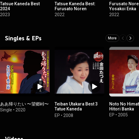
Tatsue Kaneda Best
Tatsue Kaneda Best:
Furusato Nore
2024
Furusato Noren
Yosakoi Enka
2023
2022
2022
Singles & EPs
More
ああ帰りたい 〜望郷峠〜
Teiban Utakara Best 3
Noto No Himats
Tatue Kaneda
Hitori Banka
Single
•
2020
Hanamachi No Haha /
EP
•
2005
EP
•
2008
Okaasan / Shinobi Goi
Videos