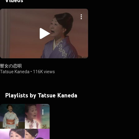
瞽女の恋唄
Tatsue Kaneda
•
116K views
Playlists by Tatsue Kaneda