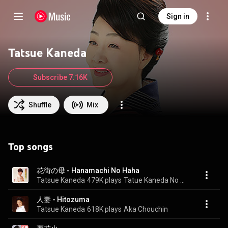
Sign in
Tatsue Kaneda
Subscribe 7.16K
Shuffle
Mix
Top songs
花街の母 - Hanamachi No Haha
Tatsue Kaneda
479K plays
Tatue Kaneda No Muhoumatsu No Isshou
人妻 - Hitozuma
Tatsue Kaneda
618K plays
Aka Chouchin