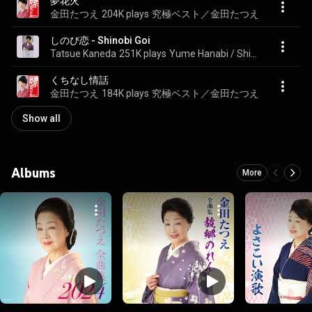
夢花火
金田たつえ
204K plays
究極ベスト／金田たつえ
しのび恋 - Shinobi Goi
Tatsue Kaneda
251K plays
Yume Hanabi / Shinobi Goi
くちなし情話
金田たつえ
184K plays
究極ベスト／金田たつえ
Show all
Albums
More