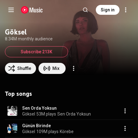
Sign in
Göksel
8.34M monthly audience
Subscribe 213K
Shuffle
Mix
Top songs
Sen Orda Yoksun
Göksel
53M plays
Sen Orda Yoksun
Günün Birinde
Göksel
109M plays
Körebe