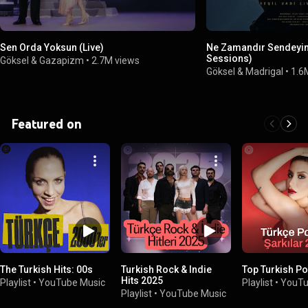
Sen Orda Yoksun (Live)
Ne Zamandır Sendeyim 
Sessions)
Göksel & Gazapizm
•
2.7M views
Göksel & Madrigal
•
1.6
Featured on
The Turkish Hits: 00s
Turkish Rock & Indie
Top Turkish P
Hits 2025
Playlist
•
YouTube Music
Playlist
•
YouTu
Playlist
•
YouTube Music