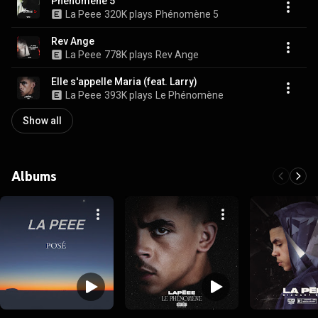
Phénomène 5
La Peee
320K plays
Phénomène 5
Rev Ange
La Peee
778K plays
Rev Ange
Elle s'appelle Maria (feat. Larry)
La Peee
393K plays
Le Phénomène
Show all
Albums