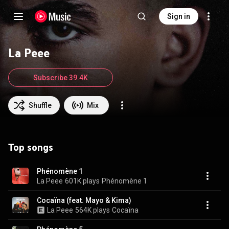
Sign in
La Peee
Subscribe 39.4K
Shuffle
Mix
Top songs
Phénomène 1
La Peee
601K plays
Phénomène 1
Cocaïna (feat. Mayo & Kima)
La Peee
564K plays
Cocaïna