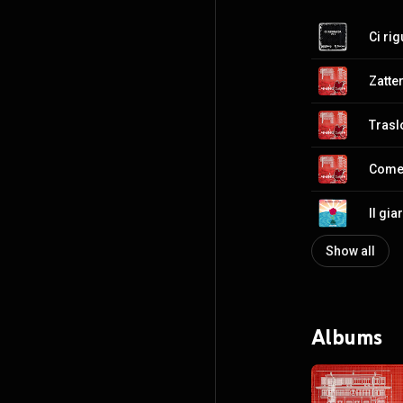
Ci rig
Zatter
Trasl
Come 
Il gi
Show all
Albums