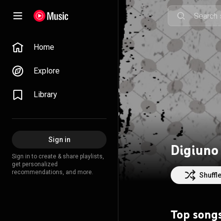
Home
Explore
Library
Sign in
Digiuno
Sign in to create & share playlists,
get personalized
recommendations, and more.
Shuffl
Top song