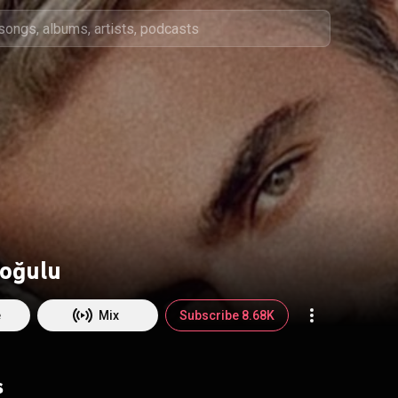
oğulu
e
Mix
Subscribe 8.68K
s