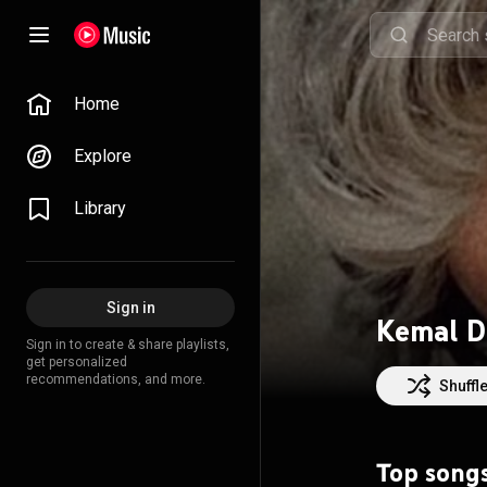
Home
Explore
Library
Sign in
Kemal D
Sign in to create & share playlists,
get personalized
recommendations, and more.
Shuffl
Top song