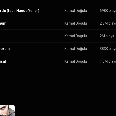
erde (feat. Hande Yener)
Kemal Doğulu
698K play
nüm
Kemal Dogulu
2.8M play
Kemal Dogulu
2M plays
yorum
Kemal Doğulu
383K play
usal
Kemal Dogulu
1.6M play