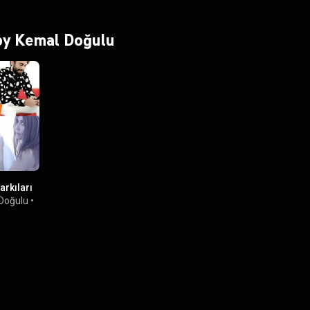
 by Kemal Doğulu
rkıları
Doğulu
•