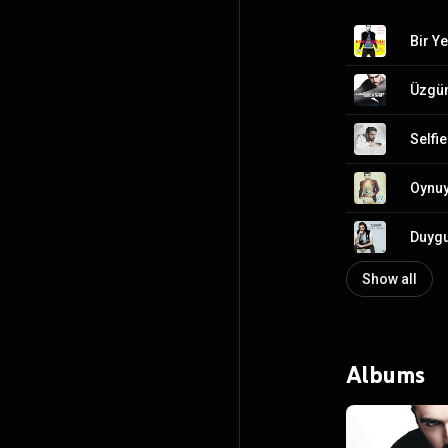
Bir Y
Üzgü
Selfie
Oynu
Duyg
Show all
Albums