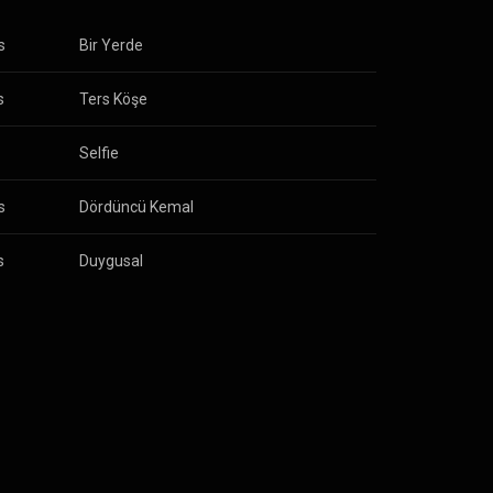
s
Bir Yerde
s
Ters Köşe
Selfie
s
Dördüncü Kemal
s
Duygusal