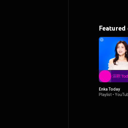
Featured
Enka Today
Playlist
•
YouTub