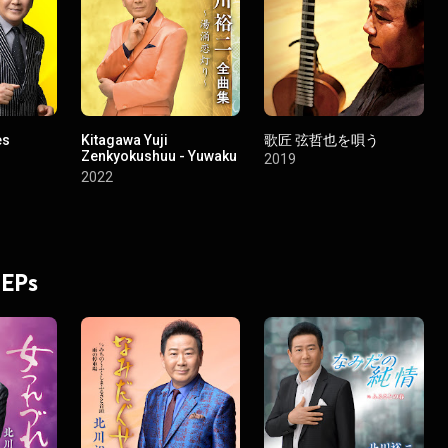
es
Kitagawa Yuji
歌匠 弦哲也を唄う
Zenkyokushuu - Yuwaku
2019
Koi Akari -
2022
 EPs