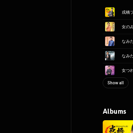
戎橋ブル
女のみれ
なみだぐ
なみだの
女つれづ
Show all
Albums