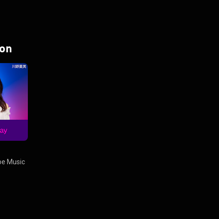
 on
e Music