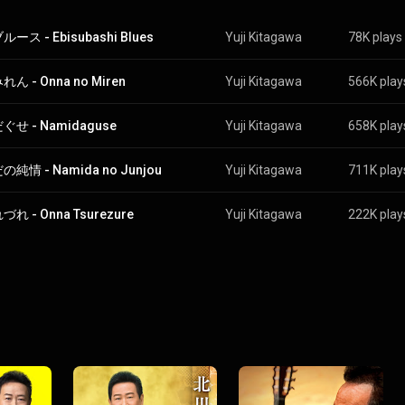
ース - Ebisubashi Blues
Yuji Kitagawa
78K plays
ん - Onna no Miren
Yuji Kitagawa
566K play
せ - Namidaguse
Yuji Kitagawa
658K play
純情 - Namida no Junjou
Yuji Kitagawa
711K play
れ - Onna Tsurezure
Yuji Kitagawa
222K play