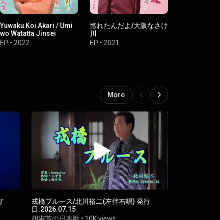
Yuwaku Koi Akari / Umi
惚れたんだよ/大阪なさけ
大阪なさけ川
wo Watatta Jinsei
川
コリー
EP
•
2022
EP
•
2021
EP
•
2020
More
す
戎橋ブルース/北川裕二(左伴右唱) 発行
女のしぐれ
日:2026.07.15
四季守
•
302
胡淑芳の日本歌
•
10K views