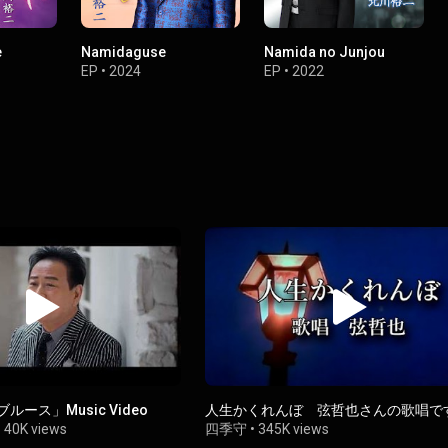
e
Namidaguse
Namida no Junjou
EP
•
2024
EP
•
2022
ース」Music Video
人生かくれんぼ 弦哲也さんの歌唱で
•
40K views
四季守
•
345K views