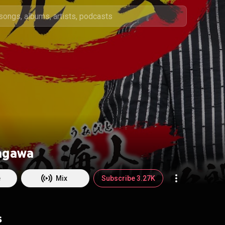
tagawa
e
Mix
Subscribe 3.27K
s