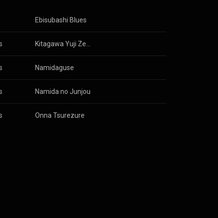
Ebisubashi Blues
s
Kitagawa Yuji Zenkyokushuu - Yuwaku Koi Akari -
s
Namidaguse
s
Namida no Junjou
s
Onna Tsurezure