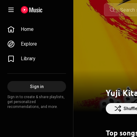
Home
Explore
Library
Sign in
Yuji Ki
Sign in to create & share playlists,
get personalized
recommendations, and more.
Shuffl
Top song