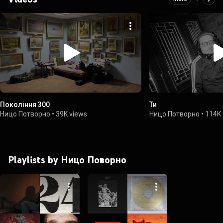
Покоління 300
Ти
Ницо Потворно
•
39K views
Ницо Потворно
•
114K 
Playlists by Ницо Потворно