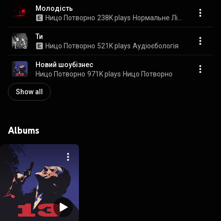
Молодість
Ницо Потворно
238K plays
Нормальне Літо 25
Ти
Ницо Потворно
521K plays
Аудіоєбологія
Новий шоубізнес
Ницо Потворно
971K plays
Ницо Потворно
Show all
Albums