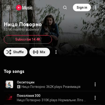
Sign in
Ницо Потворно
53.9K monthly audience
Subscribe 14.4K
Shuffle
Mix
Top songs
Окситоцин
Ницо Потворно
362K plays
Реанімація
Покоління 300
Ницо Потворно
310K plays
Нормальне Літо 25