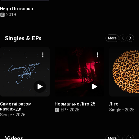
Ницо Потворно
2019
Singles & EPs
More
Самотні разом
Нормальне Літо 25
Літо
назавжди
EP
•
2025
Single
•
2025
Single
•
2026
Videos
More