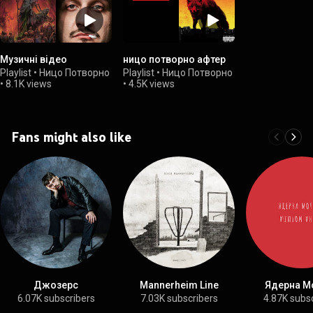
Музичні відео
ницо потворно афтер
Playlist
•
Ницо Потворно
Playlist
•
Ницо Потворно
•
8.1K views
•
4.5K views
Fans might also like
Джозерс
Mannerheim Line
Ядерна М
6.07K subscribers
7.03K subscribers
4.87K subs