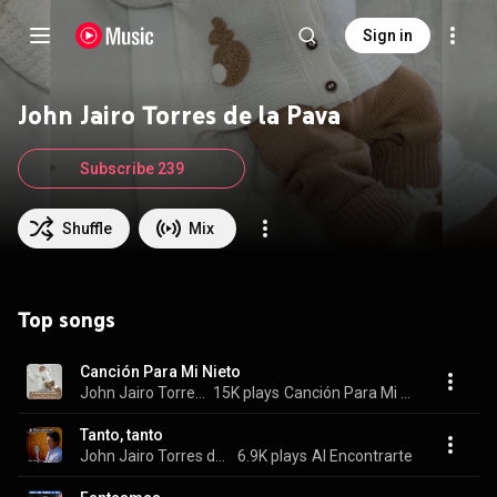
Sign in
John Jairo Torres de la Pava
Subscribe 239
Shuffle
Mix
Top songs
Canción Para Mi Nieto
John Jairo Torres de la Pava
15K plays
Canción Para Mi Nieto
Tanto, tanto
John Jairo Torres de la Pava
6.9K plays
Al Encontrarte