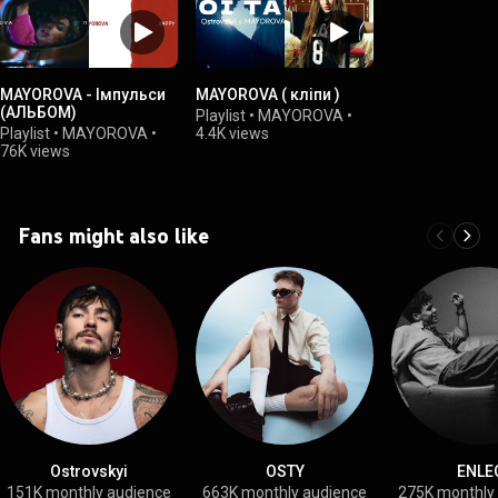
MAYOROVA - Імпульси
MAYOROVA ( кліпи )
(АЛЬБОМ)
Playlist
•
MAYOROVA
•
Playlist
•
MAYOROVA
•
4.4K views
76K views
Fans might also like
Ostrovskyi
OSTY
ENLE
151K monthly audience
663K monthly audience
275K monthly