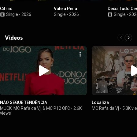
Cifrão
Vale a Pena
Deixa Tudo Ce
Single
•
2026
Single
•
2026
Single
•
202
Videos
NÃO SEGUE TENDÊNCIA
Localiza
MUCK, MC Rafa da Vj, & MC P12 OFC
•
2.6K
MC Rafa da Vj
•
5.3K vi
views