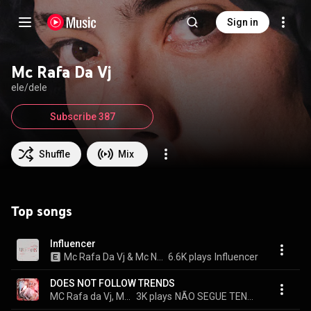
Sign in
Mc Rafa Da Vj
ele/dele
Subscribe 387
Shuffle
Mix
Top songs
Influencer
Mc Rafa Da Vj & Mc Natinho
6.6K plays
Influencer
DOES NOT FOLLOW TRENDS
MC Rafa da Vj, MC P12 OFC, & MUCK
3K plays
NÃO SEGUE TENDÊNCIA