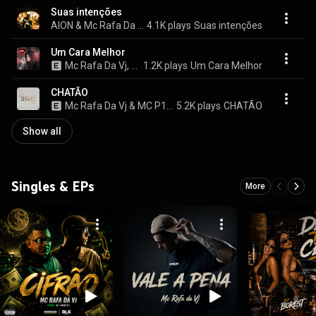
Suas intenções
AION & Mc Rafa Da Vj
4.1K plays
Suas intenções
Um Cara Melhor
Mc Rafa Da Vj, Prod.ROG3R, Prod.Cezin, and Atentado Produções
1.2K plays
Um Cara Melhor
CHATÃO
Mc Rafa Da Vj & MC P12 OFC
5.2K plays
CHATÃO
Show all
Singles & EPs
More