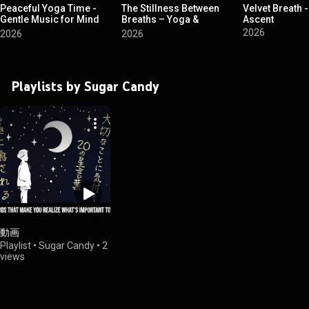
Peaceful Yoga Time -
The Stillness Between
Velvet Breath 
Gentle Music for Mind
Breaths – Yoga &
Ascent
and Body
Meditation Healing
2026
2026
2026
Playlists by Sugar Candy
動画
Playlist
•
Sugar Candy
•
2
views