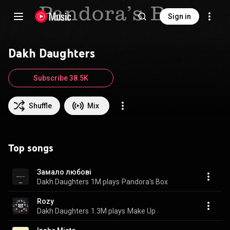
Sign in
Dakh Daughters
Subscribe 38.5K
Shuffle
Mix
Top songs
Замало любові
Dakh Daughters
1M plays
Pandora’s Box
Rozy
Dakh Daughters
1.3M plays
Make Up