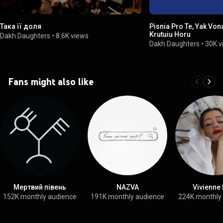
Така її доля
Pisnia Pro Te, Yak Vo
Krutuiu Horu
Dakh Daughters
•
8.6K views
Dakh Daughters
•
30K v
Fans might also like
Мертвий півень
NAZVA
Vivienne
152K monthly audience
191K monthly audience
224K monthly