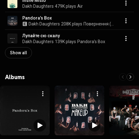
Inshe Misto
Dakh Daughters
479K plays
Air
Pandora’s Box
Dakh Daughters
208K plays
Повернення (Вікторія Амеліна)
Лупайте сю скалу
Dakh Daughters
139K plays
Pandora’s Box
Show all
Albums