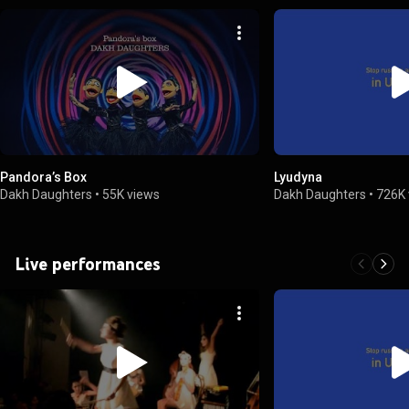
Pandora’s Box
Lyudyna
Dakh Daughters
•
55K views
Dakh Daughters
•
726K 
Live performances