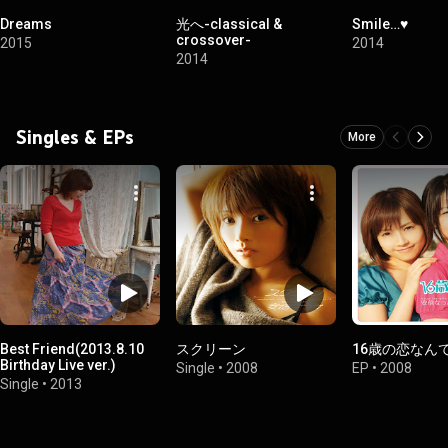
Dreams
光へ-classical &
Smile…♥
crossover-
2015
2014
2014
Singles & EPs
More
Best Friend(2013.8.10
スクリーン
16歳の恋なん
Birthday Live ver.)
Single
•
2008
EP
•
2008
Single
•
2013