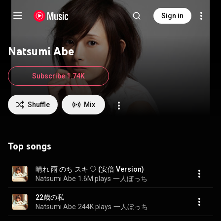
Sign in
Natsumi Abe
Subscribe 1.74K
Shuffle
Mix
Top songs
晴れ 雨 のち スキ ♡ (安倍 Version)
Natsumi Abe
1.6M plays
一人ぼっち
22歳の私
Natsumi Abe
244K plays
一人ぼっち