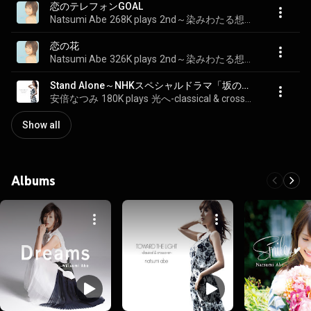
恋のテレフォンGOAL
Natsumi Abe
268K plays
2nd～染みわたる想い～
恋の花
Natsumi Abe
326K plays
2nd～染みわたる想い～
Stand Alone～NHKスペシャルドラマ「坂の上の雲」より
安倍なつみ
180K plays
光へ-classical & crossover-
Show all
Albums