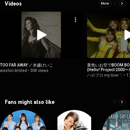
Videos
More
TOO FAR AWAY ／水越けいこ
黄色いお空でBOOM BOO
(Hello! Project 2
weston limited
•
30K views
ィー〜)
ハロプロ my love ♡
•
1
Fans might also like