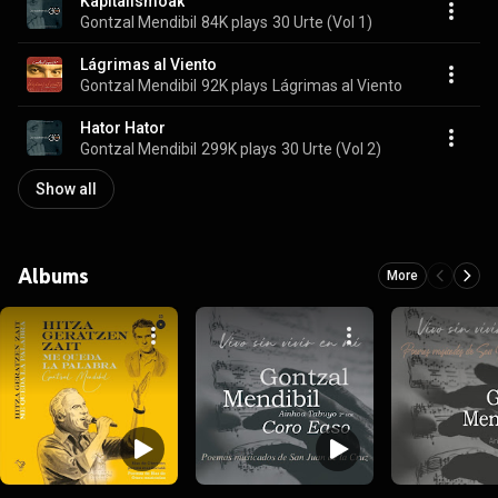
Kapitalismoak
Gontzal Mendibil
84K plays
30 Urte (Vol 1)
Lágrimas al Viento
Gontzal Mendibil
92K plays
Lágrimas al Viento
Hator Hator
Gontzal Mendibil
299K plays
30 Urte (Vol 2)
Show all
Albums
More