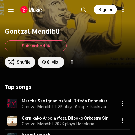
Sign in
Gontzal Mendibil
Subscribe 406
Shuffle
Mix
Top songs
Marcha San Ignacio (feat. Orfeón Donostiarra, Coro Conservatorio Sdad. Coral Bilbao, Ludvig Symphony Orchestra & Pascual Molongua)
Gontzal Mendibil
1.2K plays
Arrupe. Ikuskizun Musikalia/Musical (Vol. 2)
Gernikako Arbola (feat. Bilboko Orkestra Sinfonikoa, E.H.U.ko Abesbatza & Areatzako Banda)
Gontzal Mendibil
202K plays
Hegalaria